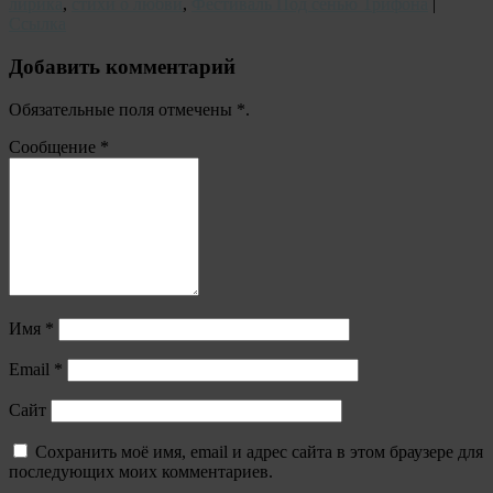
лирика
,
стихи о любви
,
Фестиваль Под сенью Трифона
|
Ссылка
Добавить комментарий
Обязательные поля отмечены
*
.
Сообщение
*
Имя
*
Email
*
Сайт
Сохранить моё имя, email и адрес сайта в этом браузере для
последующих моих комментариев.