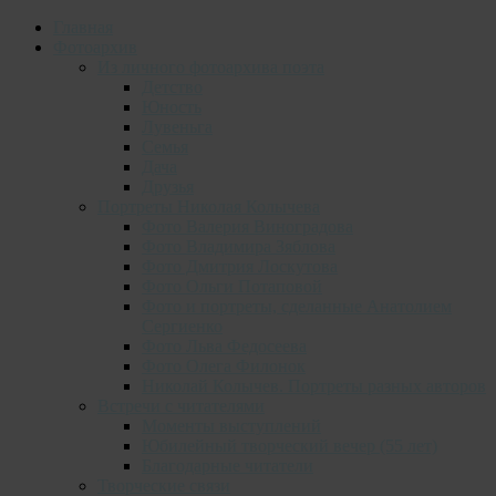
Главная
Фотоархив
Из личного фотоархива поэта
Детство
Юность
Лувеньга
Семья
Дача
Друзья
Портреты Николая Колычева
Фото Валерия Виноградова
Фото Владимира Зяблова
Фото Дмитрия Лоскутова
Фото Ольги Потаповой
Фото и портреты, сделанные Анатолием
Сергиенко
Фото Льва Федосеева
Фото Олега Филонок
Николай Колычев. Портреты разных авторов
Встречи с читателями
Моменты выступлений
Юбилейный творческий вечер (55 лет)
Благодарные читатели
Творческие связи