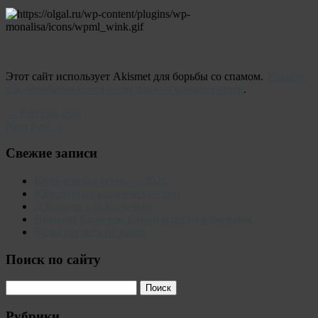
Этот сайт использует Akismet для борьбы со спамом.
Узнайте,
как обрабатываются ваши данные комментариев
.
← Previous Post
Next Post →
Свежие записи
Колычевская осень — 2025.
Юбилейные колычевские дни
Д.Коржов о Н.Колычеве
Николай Колычев. Стихи и песня в фильмах
Воды неслись не мимо
Поиск по сайту
Рубрики