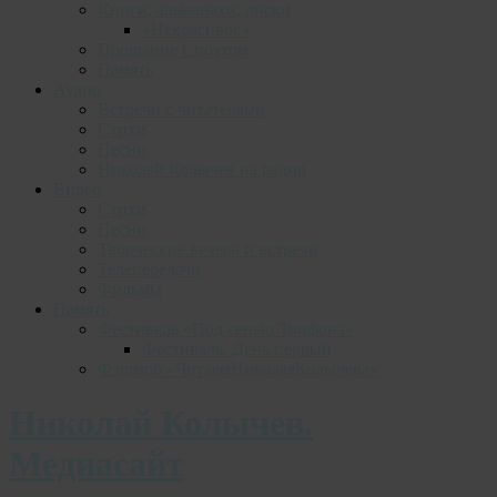
Книги, альманахи, диски
«Некрасивое»
Прощание с поэтом
Память
Аудио
Встречи с читателями
Стихи
Песни
Николай Колычев на радио
Видео
Стихи
Песни
Творческие вечера и встречи
Телепередачи
Фильмы
Память
Фестиваль «Под сенью Трифона»
Фестиваль. День первый
Фэшмоб «ЧитаемНиколаяКолычева»
Николай Колычев.
Медиасайт