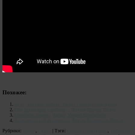
Похожее:
За то, что был любим. Читает Галина Свистунова
Она приходила с работы… Читает Лариса Кидун
Северное сияние. Читает Ульяна Коновалова
Сказание о 116 мучениках. Читает Владислав Орлов
Рубрики:
Видео
,
Стихи
| Тэги:
Галина Свистунова
,
любовная