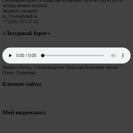
Сказочную повесть Николая Колычева «НЮФОЦЕЙ БЭЧ»
теперь можно купить!
Звоните, пишите:
ra_21vek@mail.ru
+7 (911) 315 27 42
«Лазурный берег»
<
Памяти Поэта. Стихотворение Николая Колычева читает
Ольга Лукичева
Близкие сайты
Мой видеоканал