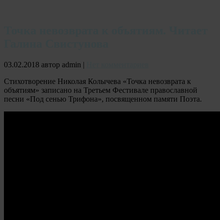
Точка невозврата к объятиям. Читает
Галина Свистунова
03.02.2018
автор admin
|
Нет комментариев
Стихотворение Николая Колычева «Точка невозврата к
объятиям» записано на Третьем Фестивале православной
песни «Под сенью Трифона», посвященном памяти Поэта.