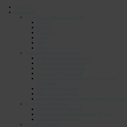
Главная
Фотоархив
Из личного фотоархива поэта
Детство
Юность
Лувеньга
Семья
Дача
Друзья
Портреты Николая Колычева
Фото Валерия Виноградова
Фото Владимира Зяблова
Фото Дмитрия Лоскутова
Фото Ольги Потаповой
Фото и портреты, сделанные Анатолием
Сергиенко
Фото Льва Федосеева
Фото Олега Филонок
Николай Колычев. Портреты разных авторов
Встречи с читателями
Моменты выступлений
Юбилейный творческий вечер (55 лет)
Благодарные читатели
Творческие связи