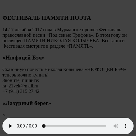
ФЕСТИВАЛЬ ПАМЯТИ ПОЭТА
14-17 декабря 2017 года в Мурманске прошел Фестиваль
православной песни «Под сенью Трифона». В этом году он
посвящен ПАМЯТИ НИКОЛАЯ КОЛЫЧЕВА. Все записи
Фестиваля смотрите в разделе «ПАМЯТЬ».
«Нюфоцей Бэч»
Сказочную повесть Николая Колычева «НЮФОЦЕЙ БЭЧ»
теперь можно купить!
Звоните, пишите:
ra_21vek@mail.ru
+7 (911) 315 27 42
«Лазурный берег»
<