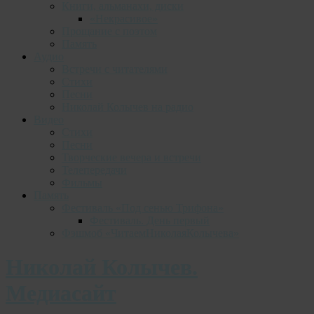
Книги, альманахи, диски
«Некрасивое»
Прощание с поэтом
Память
Аудио
Встречи с читателями
Стихи
Песни
Николай Колычев на радио
Видео
Стихи
Песни
Творческие вечера и встречи
Телепередачи
Фильмы
Память
Фестиваль «Под сенью Трифона»
Фестиваль. День первый
Фэшмоб «ЧитаемНиколаяКолычева»
Николай Колычев.
Медиасайт