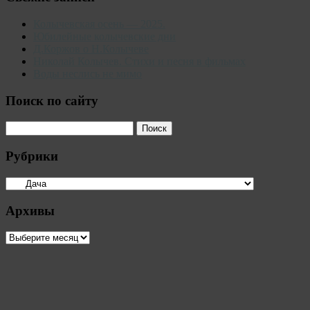
Колычевская осень — 2025.
Юбилейные колычевские дни
Д.Коржов о Н.Колычеве
Николай Колычев. Стихи и песня в фильмах
Воды неслись не мимо
Поиск по сайту
Рубрики
Рубрики
Архивы
Архивы