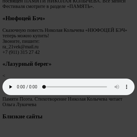
посвящен ПАМЯТИ НИКОЛАЯ КОЛЫЧЕВА. Все записи
Фестиваля смотрите в разделе «ПАМЯТЬ».
«Нюфоцей Бэч»
Сказочную повесть Николая Колычева «НЮФОЦЕЙ БЭЧ»
теперь можно купить!
Звоните, пишите:
ra_21vek@mail.ru
+7 (911) 315 27 42
«Лазурный берег»
<
Памяти Поэта. Стихотворение Николая Колычева читает
Ольга Лукичева
Близкие сайты