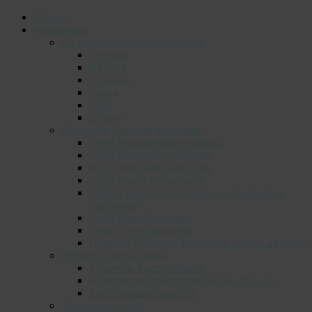
Главная
Фотоархив
Из личного фотоархива поэта
Детство
Юность
Лувеньга
Семья
Дача
Друзья
Портреты Николая Колычева
Фото Валерия Виноградова
Фото Владимира Зяблова
Фото Дмитрия Лоскутова
Фото Ольги Потаповой
Фото и портреты, сделанные Анатолием
Сергиенко
Фото Льва Федосеева
Фото Олега Филонок
Николай Колычев. Портреты разных авторов
Встречи с читателями
Моменты выступлений
Юбилейный творческий вечер (55 лет)
Благодарные читатели
Творческие связи