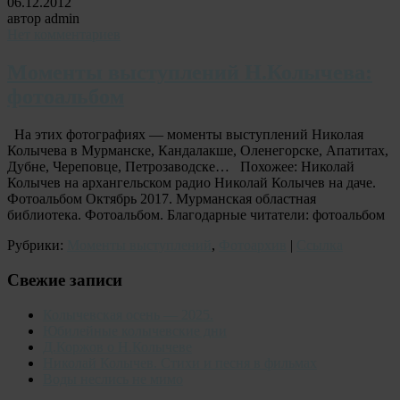
06.12.2012
автор admin
Нет комментариев
Моменты выступлений Н.Колычева:
фотоальбом
На этих фотографиях — моменты выступлений Николая
Колычева в Мурманске, Кандалакше, Оленегорске, Апатитах,
Дубне, Череповце, Петрозаводске… Похожее: Николай
Колычев на архангельском радио Николай Колычев на даче.
Фотоальбом Октябрь 2017. Мурманская областная
библиотека. Фотоальбом. Благодарные читатели: фотоальбом
Рубрики:
Моменты выступлений
,
Фотоархив
|
Ссылка
Свежие записи
Колычевская осень — 2025.
Юбилейные колычевские дни
Д.Коржов о Н.Колычеве
Николай Колычев. Стихи и песня в фильмах
Воды неслись не мимо