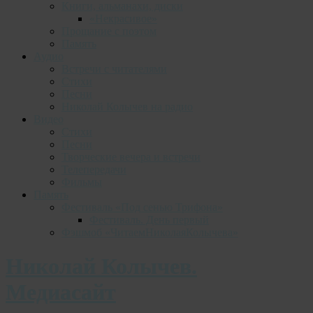
Книги, альманахи, диски
«Некрасивое»
Прощание с поэтом
Память
Аудио
Встречи с читателями
Стихи
Песни
Николай Колычев на радио
Видео
Стихи
Песни
Творческие вечера и встречи
Телепередачи
Фильмы
Память
Фестиваль «Под сенью Трифона»
Фестиваль. День первый
Фэшмоб «ЧитаемНиколаяКолычева»
Николай Колычев.
Медиасайт