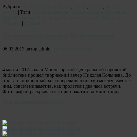
Рубрики:
Выступления на радио
,
Песни
,
Стихи
,
Фото на
память
| Тэги:
Большие кактусы
,
Большое радио Мурманск
,
Вера Колычева
,
Интервью
,
Людмила Иванова
,
Николай
Колычев
|
Ссылка
Творческий вечер в Мончегорске
06.03.2017 автор admin |
Нет комментариев
4 марта 2017 года в Мончегорской Центральной городской
библиотеке прошел творческий вечер Николая Колычева. До
отказа наполненный зал сопереживал поэту, смеялся вместе с
ним, совсем не заметив, как пролетели два часа встречи.
Фотографии раскрываются при нажатии на миниатюру.
Полная
аудиозапись
встречи.