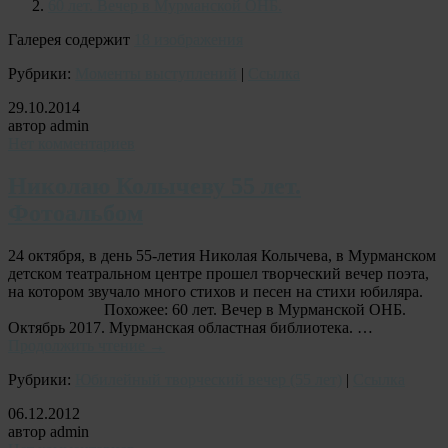
60 лет. Вечер в Мурманской ОНБ.
Галерея содержит
18 изображения
Рубрики:
Моменты выступлений
|
Ссылка
29.10.2014
автор admin
Нет комментариев
Николаю Колычеву 55 лет.
Фотоальбом
24 октября, в день 55-летия Николая Колычева, в Мурманском
детском театральном центре прошел творческий вечер поэта,
на котором звучало много стихов и песен на стихи юбиляра.
Похожее: 60 лет. Вечер в Мурманской ОНБ.
Октябрь 2017. Мурманская областная библиотека. …
Продолжить чтение
→
Рубрики:
Юбилейный творческий вечер (55 лет)
|
Ссылка
06.12.2012
автор admin