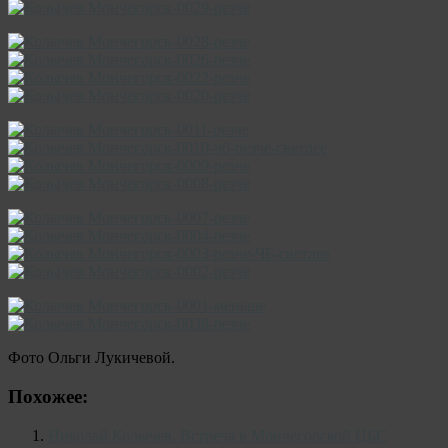
Фото Ольги Лукичевой.
Похожее:
Николай Колычев. Встреча в Мончегорской ЦБС