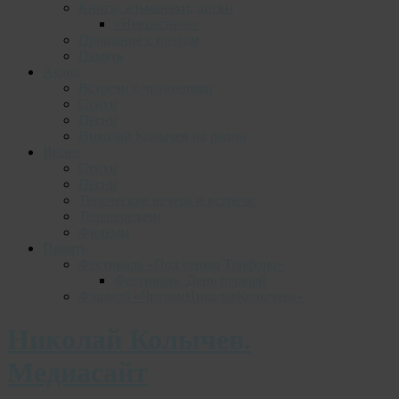
Книги, альманахи, диски
«Некрасивое»
Прощание с поэтом
Память
Аудио
Встречи с читателями
Стихи
Песни
Николай Колычев на радио
Видео
Стихи
Песни
Творческие вечера и встречи
Телепередачи
Фильмы
Память
Фестиваль «Под сенью Трифона»
Фестиваль. День первый
Фэшмоб «ЧитаемНиколаяКолычева»
Николай Колычев.
Медиасайт