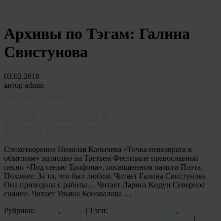
Архивы по Тэгам:
Галина
Свистунова
03.02.2018
автор admin
Нет комментариев
Точка невозврата к объятиям. Читает
Галина Свистунова
Стихотворение Николая Колычева «Точка невозврата к
объятиям» записано на Третьем Фестивале православной
песни «Под сенью Трифона», посвященном памяти Поэта.
Похожее: За то, что был любим. Читает Галина Свистунова
Она приходила с работы… Читает Лариса Кидун Северное
сияние. Читает Ульяна Коновалова …
Продолжить чтение
→
Рубрики:
Видео
,
Стихи
| Тэги:
Галина Свистунова
,
любовная
лирика
,
стихи о любви
,
Фестиваль Под сенью Трифона
|