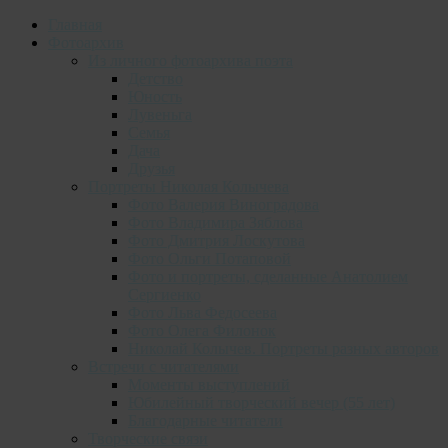
Главная
Фотоархив
Из личного фотоархива поэта
Детство
Юность
Лувеньга
Семья
Дача
Друзья
Портреты Николая Колычева
Фото Валерия Виноградова
Фото Владимира Зяблова
Фото Дмитрия Лоскутова
Фото Ольги Потаповой
Фото и портреты, сделанные Анатолием
Сергиенко
Фото Льва Федосеева
Фото Олега Филонок
Николай Колычев. Портреты разных авторов
Встречи с читателями
Моменты выступлений
Юбилейный творческий вечер (55 лет)
Благодарные читатели
Творческие связи