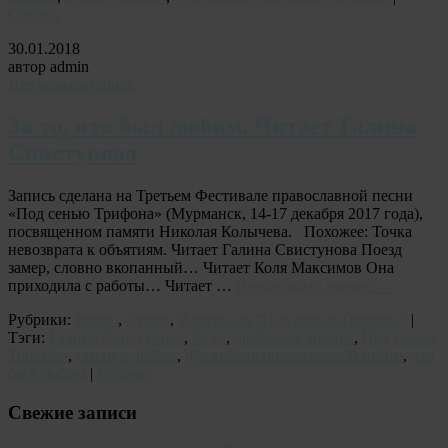
Ссылка
30.01.2018
автор admin
Нет комментариев
За то, что был любим. Читает Галина
Свистунова
Запись сделана на Третьем Фестивале православной песни
«Под сенью Трифона» (Мурманск, 14-17 декабря 2017 года),
посвященном памяти Николая Колычева. Похожее: Точка
невозврата к объятиям. Читает Галина Свистунова Поезд
замер, словно вкопанный… Читает Коля Максимов Она
приходила с работы… Читает …
Продолжить чтение
→
Рубрики:
Видео
,
Стихи
,
Фестиваль "Под сенью Трифона"
|
Тэги:
Галина Свистунова
,
За то
,
любовная лирика
,
Под сенью
Трифона
,
стихи о любви
,
Фестиваль православной песни
,
что
был любим
|
Ссылка
Свежие записи