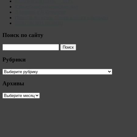
Колычевская осень — 2025.
Юбилейные колычевские дни
Д.Коржов о Н.Колычеве
Николай Колычев. Стихи и песня в фильмах
Воды неслись не мимо
Поиск по сайту
Рубрики
Рубрики
Архивы
Архивы