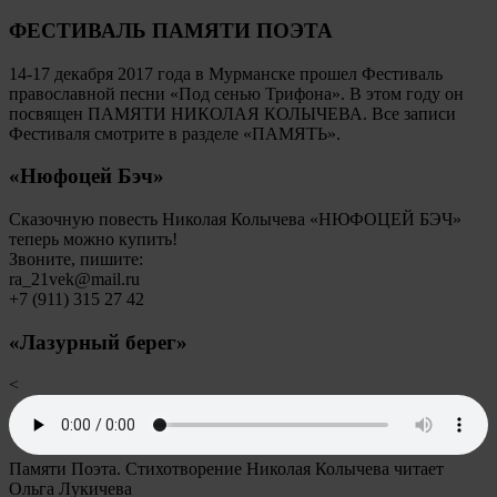
ФЕСТИВАЛЬ ПАМЯТИ ПОЭТА
14-17 декабря 2017 года в Мурманске прошел Фестиваль
православной песни «Под сенью Трифона». В этом году он
посвящен ПАМЯТИ НИКОЛАЯ КОЛЫЧЕВА. Все записи
Фестиваля смотрите в разделе «ПАМЯТЬ».
«Нюфоцей Бэч»
Сказочную повесть Николая Колычева «НЮФОЦЕЙ БЭЧ»
теперь можно купить!
Звоните, пишите:
ra_21vek@mail.ru
+7 (911) 315 27 42
«Лазурный берег»
<
Памяти Поэта. Стихотворение Николая Колычева читает
Ольга Лукичева