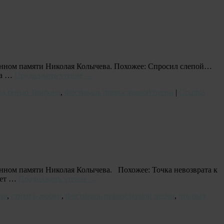
щенном памяти Николая Колычева. Похожее: Спросил слепой…
ва …
Продолжить чтение
→
од сенью Трифона
,
Фестиваль православной песни
|
Ссылка
енном памяти Николая Колычева. Похожее: Точка невозврата к
ает …
Продолжить чтение
→
на
,
стихи о любви
,
Фестиваль православной песни
,
что был