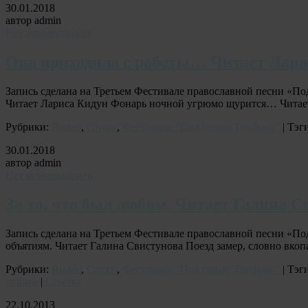
30.01.2018
автор admin
Нет комментариев
Она приходила с работы… Читает Лари
Запись сделана на Третьем Фестивале православной песни «По
Читает Лариса Кидун Фонарь ночной угрюмо щурится… Читает
Рубрики:
Видео
,
Стихи
,
Фестиваль "Под сенью Трифона"
| Тэг
30.01.2018
автор admin
Нет комментариев
За то, что был любим. Читает Галина С
Запись сделана на Третьем Фестивале православной песни «По
объятиям. Читает Галина Свистунова Поезд замер, словно в
Рубрики:
Видео
,
Стихи
,
Фестиваль "Под сенью Трифона"
| Тэг
любим
|
Ссылка
22.10.2013