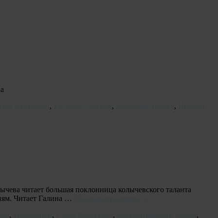
ка
ктор Кукушкин
,
Евгения Савкина
,
любовная лирика
,
Николай
ычева читает большая поклонница колычевского таланта
тиям. Читает Галина …
Продолжить чтение
→
зия
,
видеостихи
,
Гарри Хачатурян
,
документальный фильм
,