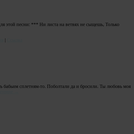
ля этой песни: *** Ни листа на ветвях не сыщешь, Только
ня
|
Ссылка
ь бабьим сплетням-то. Поболтали да и бросили. Ты любовь моя
чтение
→