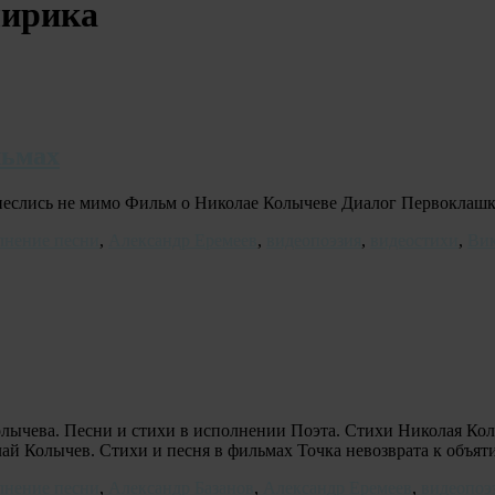
лирика
льмах
неслись не мимо Фильм о Николае Колычеве Диалог Первоклаш
лнение песни
,
Александр Еремеев
,
видеопоэзия
,
видеостихи
,
Ви
ычева. Песни и стихи в исполнении Поэта. Стихи Николая Кол
ай Колычев. Стихи и песня в фильмах Точка невозврата к объя
лнение песни
,
Александр Базанов
,
Александр Еремеев
,
видеопоэ