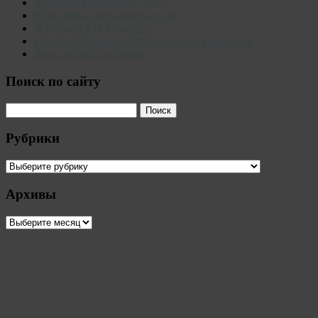
Колычевская осень — 2025.
Юбилейные колычевские дни
Д.Коржов о Н.Колычеве
Николай Колычев. Стихи и песня в фильмах
Воды неслись не мимо
Поиск по сайту
Рубрики
Рубрики
Архивы
Архивы