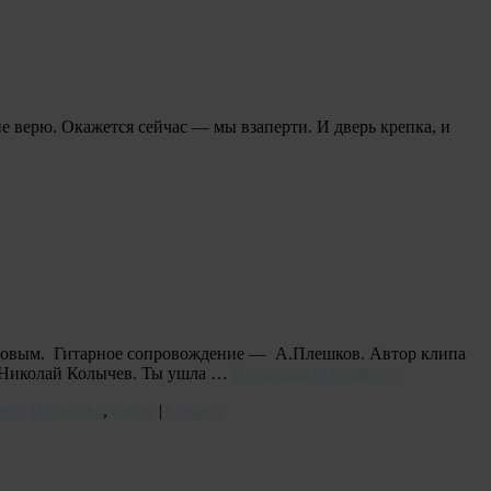
е верю. Окажется сейчас — мы взаперти. И дверь крепка, и
Серовым. Гитарное сопровождение — А.Плешков. Автор клипа
е Николай Колычев. Ты ушла …
Продолжить чтение
→
ьга Потапова
,
песня
|
Ссылка