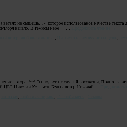
а ветвях не сыщешь…», которое использованов качестве текста д
 октября начало. В тёмном небе — …
Продолжить чтение
→
лый ветер
,
любовная лирика
,
Ни листа на ветвях не сыщешь
,
пес
ении автора. *** Ты подруг не слушай россказни, Полно верит
кой ЦБС Николай Колычев. Белый ветер Николай …
Продолжить 
диопоэзия
,
любовная лирика
,
Ты люби меня
|
Ссылка