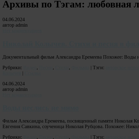
Архивы по Тэгам:
любовная 
04.06.2024
автор admin
Нет комментариев
Николай Колычев. Стихи и песня в фи
Документальный фильм Александра Еремеева Похожее: Воды 
Рубрики:
Видео
,
Песни
,
Стихи
,
Фильмы
| Тэги:
авторское испо
Колычев
|
Ссылка
04.06.2024
автор admin
Нет комментариев
Воды неслись не мимо
Фильм Александра Еремеева, посвященный памяти Николая Кол
Евгения Савкина, соученица Николая Рубцова. Похожее: Никол
Рубрики:
Видео
,
Песни
,
Стихи
,
Фильмы
| Тэги:
авторское испо