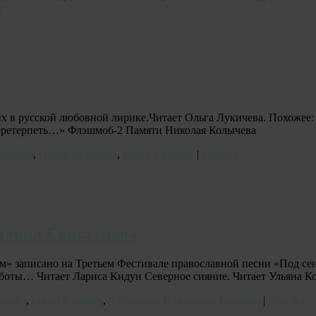
а
ых в русской любовной лирике.Читает Ольга Лукичева. Похожее
 перетерпеть…» Флэшмоб-2 Памяти Николая Колычева
любовь
,
Ольга Лукичева
,
стихи в голосе
|
Ссылка
Галина Свистунова
м» записано на Третьем Фестивале православной песни «Под се
аботы… Читает Лариса Кидун Северное сияние. Читает Ульяна 
ирика
,
стихи о любви
,
Фестиваль Под сенью Трифона
|
Ссылка