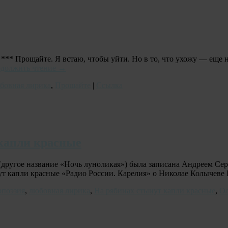
** Прощайте. Я встаю, чтобы уйти. Но в то, что ухожу — еще н
должить чтение
→
бовная лирика
,
Прощайте
|
Ссылка
капли красные
 (другое название «Ночь луноликая») была записана Андреем 
ут капли красные «Радио России. Карелия» о Николае Колычев
опоэзия
,
любовная лирика
,
На рябинах стынут капли красные
,
Ол