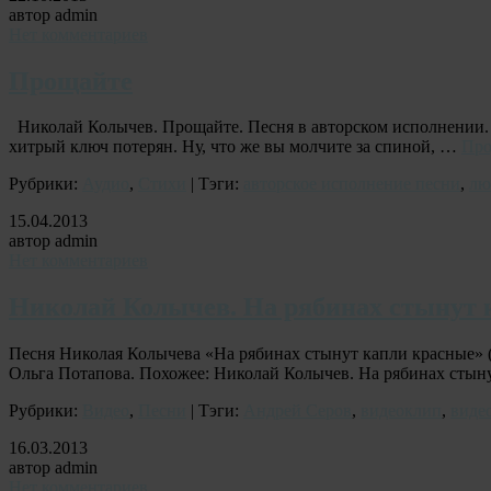
автор admin
Нет комментариев
Прощайте
Николай Колычев. Прощайте. Песня в авторском исполнении. *
хитрый ключ потерян. Ну, что же вы молчите за спиной, …
Про
Рубрики:
Аудио
,
Стихи
| Тэги:
авторское исполнение песни
,
лю
15.04.2013
автор admin
Нет комментариев
Николай Колычев. На рябинах стынут 
Песня Николая Колычева «На рябинах стынут капли красные»
Ольга Потапова. Похожее: Николай Колычев. На рябинах стын
Рубрики:
Видео
,
Песни
| Тэги:
Андрей Серов
,
видеоклип
,
виде
16.03.2013
автор admin
Нет комментариев