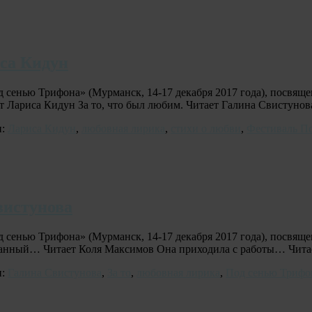
са Кидун
д сенью Трифона» (Мурманск, 14-17 декабря 2017 года), посвя
 Лариса Кидун За то, что был любим. Читает Галина Свистуно
и:
Лариса Кидун
,
любовная лирика
,
стихи о любви
,
Фестиваль П
вистунова
д сенью Трифона» (Мурманск, 14-17 декабря 2017 года), посвящ
копанный… Читает Коля Максимов Она приходила с работы… Чит
и:
Галина Свистунова
,
За то
,
любовная лирика
,
Под сенью Трифо