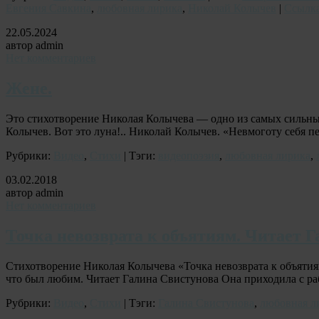
Евгения Савкина
,
любовная лирика
,
Николай Колычев
|
Ссылк
22.05.2024
автор admin
Нет комментариев
Жене.
Это стихотворение Николая Колычева — одно из самых сильн
Колычев. Вот это луна!.. Николай Колычев. «Невмоготу себя
Рубрики:
Видео
,
Стихи
| Тэги:
видеопоэзия
,
любовная лирика
,
03.02.2018
автор admin
Нет комментариев
Точка невозврата к объятиям. Читает 
Стихотворение Николая Колычева «Точка невозврата к объятия
что был любим. Читает Галина Свистунова Она приходила с р
Рубрики:
Видео
,
Стихи
| Тэги:
Галина Свистунова
,
любовная л