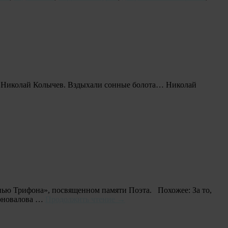
: Николай Колычев. Вздыхали сонные болота… Николай
нью Трифона», посвященном памяти Поэта. Похожее: За то,
Коновалова …
Продолжить чтение
→