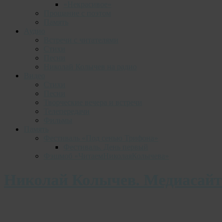
«Некрасивое»
Прощание с поэтом
Память
Аудио
Встречи с читателями
Стихи
Песни
Николай Колычев на радио
Видео
Стихи
Песни
Творческие вечера и встречи
Телепередачи
Фильмы
Память
Фестиваль «Под сенью Трифона»
Фестиваль. День первый
Фэшмоб «ЧитаемНиколаяКолычева»
Николай Колычев. Медиасайт