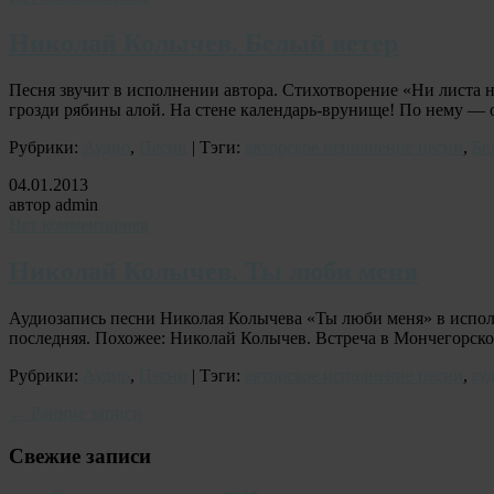
Николай Колычев. Белый ветер
Песня звучит в исполнении автора. Стихотворение «Ни листа н
грозди рябины алой. На стене календарь-врунище! По нему —
Рубрики:
Аудио
,
Песни
| Тэги:
авторское исполнение песни
,
Бе
04.01.2013
автор admin
Нет комментариев
Николай Колычев. Ты люби меня
Аудиозапись песни Николая Колычева «Ты люби меня» в исполн
последняя. Похожее: Николай Колычев. Встреча в Мончегорс
Рубрики:
Аудио
,
Песни
| Тэги:
авторское исполнение песни
,
ау
←
Ранние записи
Свежие записи