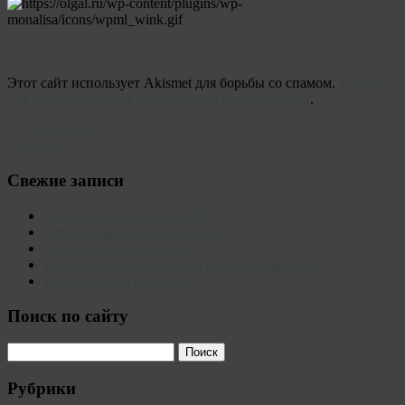
Этот сайт использует Akismet для борьбы со спамом.
Узнайте,
как обрабатываются ваши данные комментариев
.
← Previous Post
Next Post →
Свежие записи
Колычевская осень — 2025.
Юбилейные колычевские дни
Д.Коржов о Н.Колычеве
Николай Колычев. Стихи и песня в фильмах
Воды неслись не мимо
Поиск по сайту
Рубрики