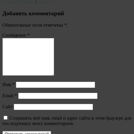
сенью Трифона
|
Ссылка
Добавить комментарий
Обязательные поля отмечены
*
.
Сообщение
*
Имя
*
Email
*
Сайт
Сохранить моё имя, email и адрес сайта в этом браузере для
последующих моих комментариев.