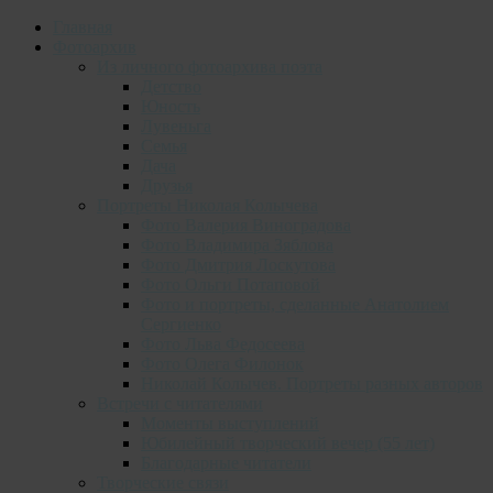
Главная
Фотоархив
Из личного фотоархива поэта
Детство
Юность
Лувеньга
Семья
Дача
Друзья
Портреты Николая Колычева
Фото Валерия Виноградова
Фото Владимира Зяблова
Фото Дмитрия Лоскутова
Фото Ольги Потаповой
Фото и портреты, сделанные Анатолием
Сергиенко
Фото Льва Федосеева
Фото Олега Филонок
Николай Колычев. Портреты разных авторов
Встречи с читателями
Моменты выступлений
Юбилейный творческий вечер (55 лет)
Благодарные читатели
Творческие связи