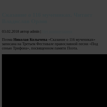
Сказание о 116 мучениках. Читает
Владислав Орлов
03.02.2018
автор admin
|
Нет комментариев
Поэма
Николая Колычева
«Сказание о 116 мучениках»
записана на Третьем Фестивале православной песни «Под
сенью Трифона», посвященном памяти Поэта.