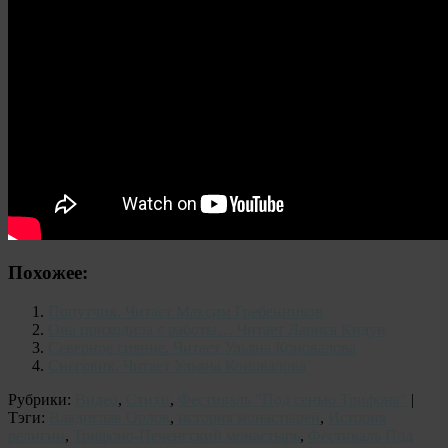
Похожее:
Попутчик. Читает Максим Гребенников
Она приходила с работы… Читает Лариса Кидун
Северное сияние. Читает Ульяна Коновалова
Снеговик. Читает Ульяна Коновалова
Рубрики:
Видео
,
Стихи
,
Фестиваль "Под сенью Трифона"
|
Тэги:
Владислав Орлов
,
история монастырей
,
История
религии
,
Трифоно-Печенгский монастырь
,
Фестиваль Под