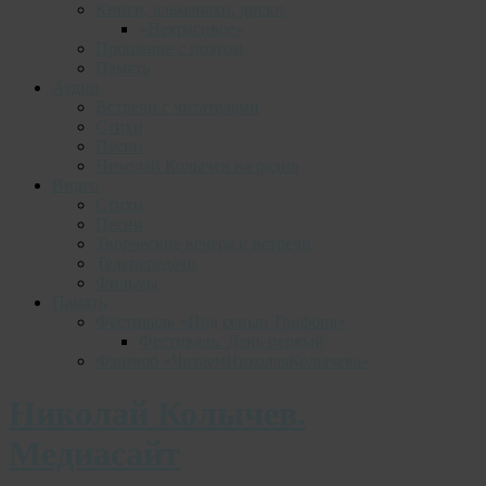
Книги, альманахи, диски
«Некрасивое»
Прощание с поэтом
Память
Аудио
Встречи с читателями
Стихи
Песни
Николай Колычев на радио
Видео
Стихи
Песни
Творческие вечера и встречи
Телепередачи
Фильмы
Память
Фестиваль «Под сенью Трифона»
Фестиваль. День первый
Фэшмоб «ЧитаемНиколаяКолычева»
Николай Колычев.
Медиасайт