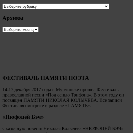
Рубрики
Архивы
Архивы
ФЕСТИВАЛЬ ПАМЯТИ ПОЭТА
14-17 декабря 2017 года в Мурманске прошел Фестиваль
православной песни «Под сенью Трифона». В этом году он
посвящен ПАМЯТИ НИКОЛАЯ КОЛЫЧЕВА. Все записи
Фестиваля смотрите в разделе «ПАМЯТЬ».
«Нюфоцей Бэч»
Сказочную повесть Николая Колычева «НЮФОЦЕЙ БЭЧ»