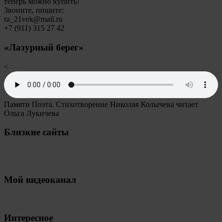
теперь можно купить!
Звоните, пишите:
ra_21vek@mail.ru
+7 (911) 315 27 42
«Лазурный берег»
<
Памяти Поэта. Стихотворение Николая Колычева читает
Ольга Лукичева
Близкие сайты
Мой видеоканал
Интересное