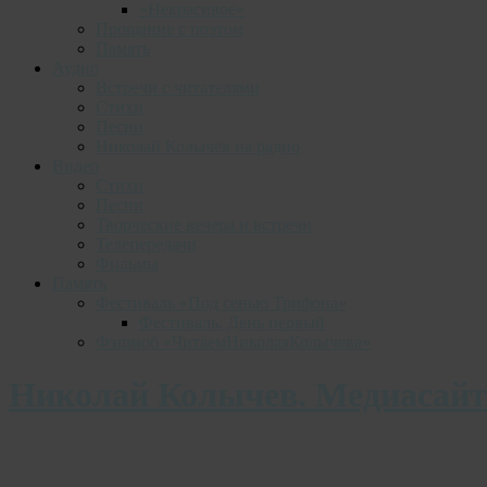
«Некрасивое»
Прощание с поэтом
Память
Аудио
Встречи с читателями
Стихи
Песни
Николай Колычев на радио
Видео
Стихи
Песни
Творческие вечера и встречи
Телепередачи
Фильмы
Память
Фестиваль «Под сенью Трифона»
Фестиваль. День первый
Фэшмоб «ЧитаемНиколаяКолычева»
Николай Колычев. Медиасайт