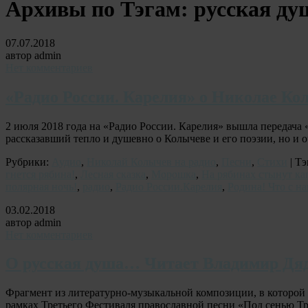
Архивы по Тэгам:
русская ду
07.07.2018
автор admin
Нет комментариев
«Радио России. Карелия» о Николае Ко
2 июля 2018 года на «Радио России. Карелия» вышла передача
рассказавший тепло и душевно о Колычеве и его поэзии, но и
Рубрики:
Аудио
,
Николай Колычев на радио
,
Песни
,
Стихи
| Тэ
гнется рябина!
,
Лесная сказка
,
Морошка
,
На рябинах стынут ка
полярная ночь!
,
радио
,
Радио России.Карелия
,
Родина! Что с н
03.02.2018
автор admin
Нет комментариев
О русская душа… Читает Владимир Дя
Фрагмент из литературно-музыкальной композиции, в которой 
рамках Третьего Фестиваля православной песни «Под сенью Т