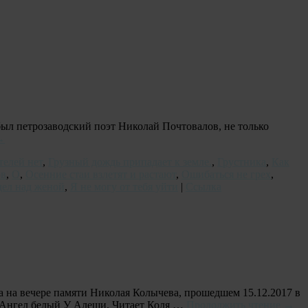
был петрозаводский поэт Николай Почтовалов, не только
→
телей нет
,
Грузный дождь припадает к земле.
,
Грустника
,
Как
ов
,
О
,
Осенние стаи взлетят и растают
,
Ошибаться не грех
,
дел над женой
,
Я не могу от тебя уйти
|
Ссылка
а на вечере памяти Николая Колычева, прошедшем 15.12.2017 в
. Ангел белый У Алеши. Читает Коля …
Продолжить чтение
→