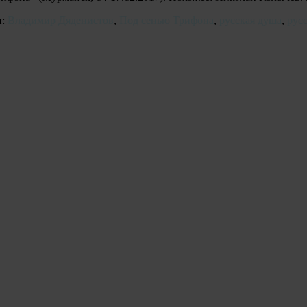
и:
Владимир Дяденистов
,
Под сенью Трифона
,
русская душа
,
рус