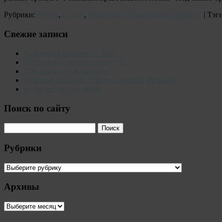
Рубрики:
Видео
,
Стихи
,
Фестиваль "Под сенью Трифона"
| Тэг
Свежие записи
Колычевская осень — 2025.
Юбилейные колычевские дни
Д.Коржов о Н.Колычеве
Николай Колычев. Стихи и песня в фильмах
Воды неслись не мимо
Поиск по сайту
Рубрики
Рубрики
Архивы
Архивы