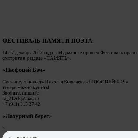
ФЕСТИВАЛЬ ПАМЯТИ ПОЭТА
14-17 декабря 2017 года в Мурманске прошел Фестиваль пр
смотрите в разделе «ПАМЯТЬ».
«Нюфоцей Бэч»
Сказочную повесть Николая Колычева «НЮФОЦЕЙ БЭЧ»
теперь можно купить!
Звоните, пишите:
ra_21vek@mail.ru
+7 (911) 315 27 42
«Лазурный берег»
<