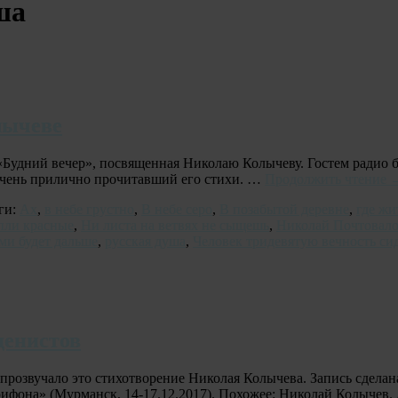
ша
лычеве
 «Будний вечер», посвященная Николаю Колычеву. Гостем радио 
 очень прилично прочитавший его стихи. …
Продолжить чтение
ги:
Ах
,
в небе грустно
,
В небе серо
,
В позабытой деревне
,
где жи
пли красные
,
Ни листа на ветвях не сыщешь
,
Николай Почтовал
ами будет дальше
,
русская душа
,
Человек тридевятую вечность си
денистов
прозвучало это стихотворение Николая Колычева. Запись сделан
рифона» (Мурманск, 14-17.12.2017). Похожее: Николай Колычев