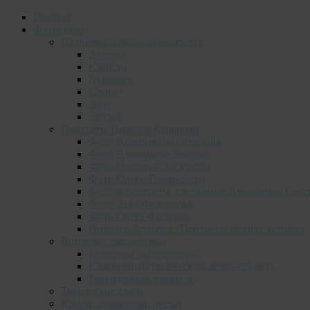
Главная
Фотоархив
Из личного фотоархива поэта
Детство
Юность
Лувеньга
Семья
Дача
Друзья
Портреты Николая Колычева
Фото Валерия Виноградова
Фото Владимира Зяблова
Фото Дмитрия Лоскутова
Фото Ольги Потаповой
Фото и портреты, сделанные Анатолием Серг
Фото Льва Федосеева
Фото Олега Филонок
Николай Колычев. Портреты разных авторов
Встречи с читателями
Моменты выступлений
Юбилейный творческий вечер (55 лет)
Благодарные читатели
Творческие связи
Книги, альманахи, диски