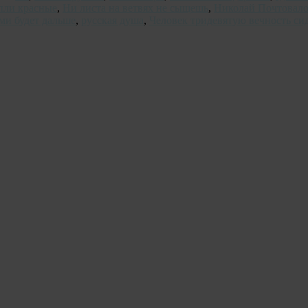
пли красные
,
Ни листа на ветвях не сыщешь
,
Николай Почтовал
ами будет дальше
,
русская душа
,
Человек тридевятую вечность си