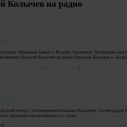
й Колычев на радио
дио
 передача «Книжная лавка» с Игорем Гуревичем. Посвящена она
 Колычеве Николай Колычев на радио Николай Колычев в «Боль
"Поморье"
,
Архангельск
,
Игорь Гуревич
|
Ссылка
лычеве
 «Будний вечер», посвященная Николаю Колычеву. Гостем радио 
 очень прилично прочитавший его стихи. …
Продолжить чтение
ги:
Ах
,
в небе грустно
,
В небе серо
,
В позабытой деревне
,
где жи