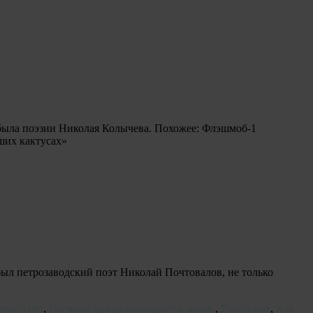
 была поэзии Николая Колычева. Похожее: Флэшмоб-1
ших кактусах»
был петрозаводский поэт Николай Почтовалов, не только
→
телей нет
,
Грузный дождь припадает к земле.
,
Грустника
,
Как