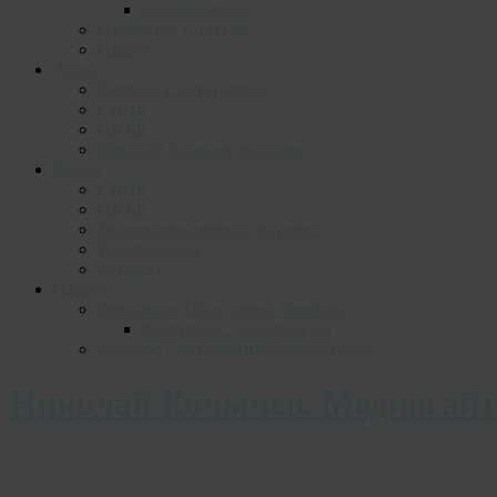
«Некрасивое»
Прощание с поэтом
Память
Аудио
Встречи с читателями
Стихи
Песни
Николай Колычев на радио
Видео
Стихи
Песни
Творческие вечера и встречи
Телепередачи
Фильмы
Память
Фестиваль «Под сенью Трифона»
Фестиваль. День первый
Фэшмоб «ЧитаемНиколаяКолычева»
Николай Колычев. Медиасайт