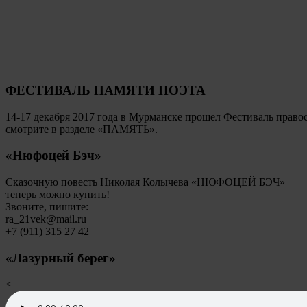
ФЕСТИВАЛЬ ПАМЯТИ ПОЭТА
14-17 декабря 2017 года в Мурманске прошел Фестиваль пр
смотрите в разделе «ПАМЯТЬ».
«Нюфоцей Бэч»
Сказочную повесть Николая Колычева «НЮФОЦЕЙ БЭЧ»
теперь можно купить!
Звоните, пишите:
ra_21vek@mail.ru
+7 (911) 315 27 42
«Лазурный берег»
<