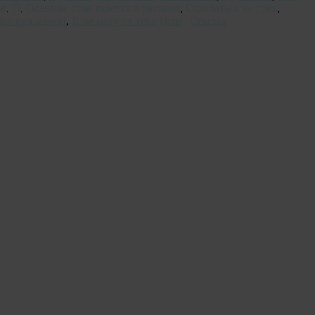
ов
,
О
,
Осенние стаи взлетят и растают
,
Ошибаться не грех
,
дел над женой
,
Я не могу от тебя уйти
|
Ссылка