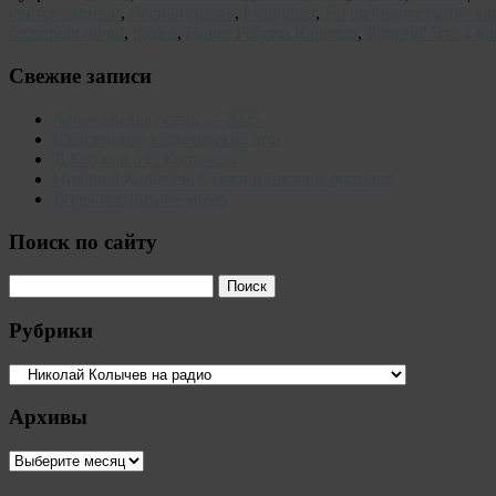
гнется рябина!
,
Лесная сказка
,
Морошка
,
На рябинах стынут ка
полярная ночь!
,
радио
,
Радио России.Карелия
,
Родина! Что с н
Свежие записи
Колычевская осень — 2025.
Юбилейные колычевские дни
Д.Коржов о Н.Колычеве
Николай Колычев. Стихи и песня в фильмах
Воды неслись не мимо
Поиск по сайту
Рубрики
Рубрики
Архивы
Архивы