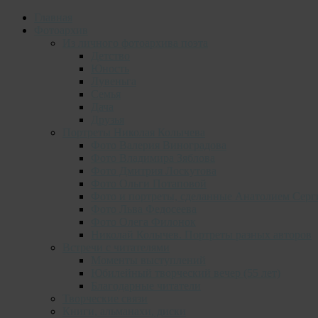
Главная
Фотоархив
Из личного фотоархива поэта
Детство
Юность
Лувеньга
Семья
Дача
Друзья
Портреты Николая Колычева
Фото Валерия Виноградова
Фото Владимира Зяблова
Фото Дмитрия Лоскутова
Фото Ольги Потаповой
Фото и портреты, сделанные Анатолием Серг
Фото Льва Федосеева
Фото Олега Филонок
Николай Колычев. Портреты разных авторов
Встречи с читателями
Моменты выступлений
Юбилейный творческий вечер (55 лет)
Благодарные читатели
Творческие связи
Книги, альманахи, диски