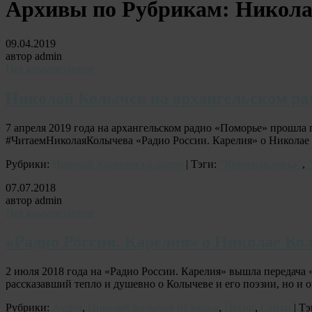
Архивы по Рубрикам:
Никола
09.04.2019
автор admin
Нет комментариев
Николай Колычев на архангельском ра
7 апреля 2019 года на архангельском радио «Поморье» прошла
#ЧитаемНиколаяКолычева «Радио России. Карелия» о Николае
Рубрики:
Николай Колычев на радио
| Тэги:
"Книжная лавка"
,
07.07.2018
автор admin
Нет комментариев
«Радио России. Карелия» о Николае Ко
2 июля 2018 года на «Радио России. Карелия» вышла передача
рассказавший тепло и душевно о Колычеве и его поэзии, но и
Рубрики:
Аудио
,
Николай Колычев на радио
,
Песни
,
Стихи
| Тэ