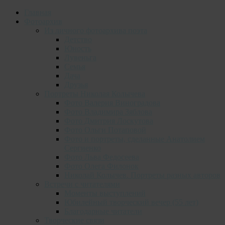
Главная
Фотоархив
Из личного фотоархива поэта
Детство
Юность
Лувеньга
Семья
Дача
Друзья
Портреты Николая Колычева
Фото Валерия Виноградова
Фото Владимира Зяблова
Фото Дмитрия Лоскутова
Фото Ольги Потаповой
Фото и портреты, сделанные Анатолием
Сергиенко
Фото Льва Федосеева
Фото Олега Филонок
Николай Колычев. Портреты разных авторов
Встречи с читателями
Моменты выступлений
Юбилейный творческий вечер (55 лет)
Благодарные читатели
Творческие связи