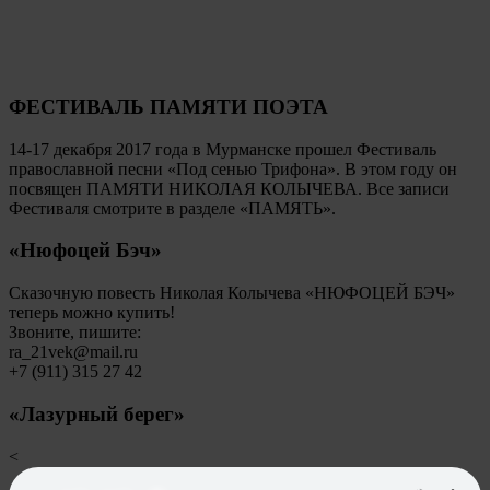
ФЕСТИВАЛЬ ПАМЯТИ ПОЭТА
14-17 декабря 2017 года в Мурманске прошел Фестиваль
православной песни «Под сенью Трифона». В этом году он
посвящен ПАМЯТИ НИКОЛАЯ КОЛЫЧЕВА. Все записи
Фестиваля смотрите в разделе «ПАМЯТЬ».
«Нюфоцей Бэч»
Сказочную повесть Николая Колычева «НЮФОЦЕЙ БЭЧ»
теперь можно купить!
Звоните, пишите:
ra_21vek@mail.ru
+7 (911) 315 27 42
«Лазурный берег»
<