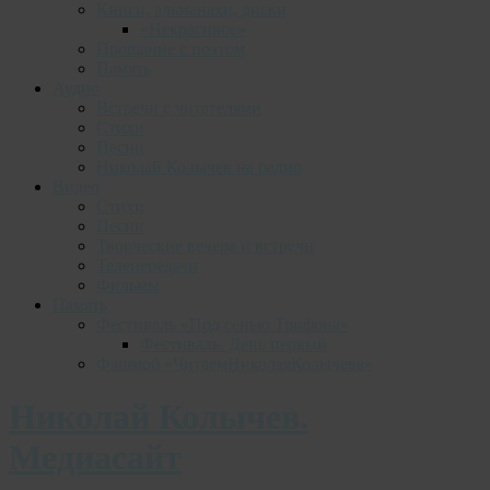
Книги, альманахи, диски
«Некрасивое»
Прощание с поэтом
Память
Аудио
Встречи с читателями
Стихи
Песни
Николай Колычев на радио
Видео
Стихи
Песни
Творческие вечера и встречи
Телепередачи
Фильмы
Память
Фестиваль «Под сенью Трифона»
Фестиваль. День первый
Фэшмоб «ЧитаемНиколаяКолычева»
Николай Колычев.
Медиасайт