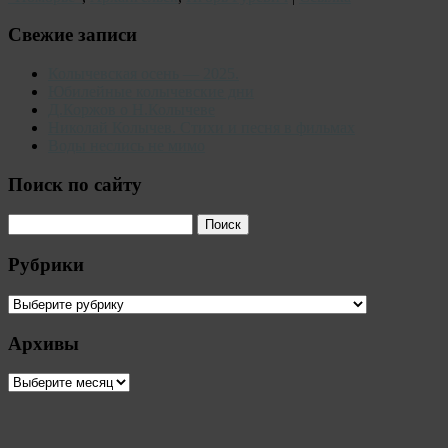
Свежие записи
Колычевская осень — 2025.
Юбилейные колычевские дни
Д.Коржов о Н.Колычеве
Николай Колычев. Стихи и песня в фильмах
Воды неслись не мимо
Поиск по сайту
Рубрики
Рубрики
Архивы
Архивы