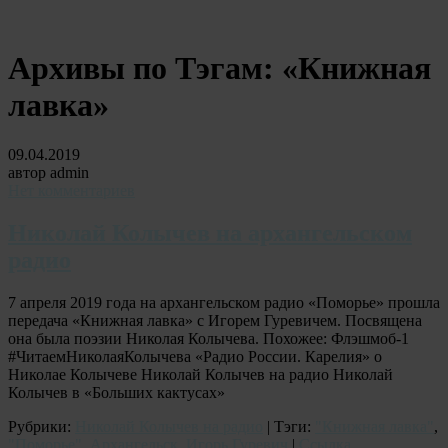
Архивы по Тэгам:
«Книжная
лавка»
09.04.2019
автор admin
Нет комментариев
Николай Колычев на архангельском
радио
7 апреля 2019 года на архангельском радио «Поморье» прошла
передача «Книжная лавка» с Игорем Гуревичем. Посвящена
она была поэзии Николая Колычева. Похожее: Флэшмоб-1
#ЧитаемНиколаяКолычева «Радио России. Карелия» о
Николае Колычеве Николай Колычев на радио Николай
Колычев в «Больших кактусах»
Рубрики:
Николай Колычев на радио
| Тэги:
"Книжная лавка"
,
"Поморье"
,
Архангельск
,
Игорь Гуревич
|
Ссылка