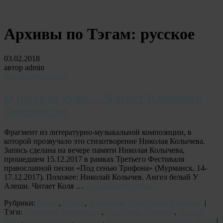
Архивы по Тэгам:
русское
03.02.2018
автор admin
Нет комментариев
О русская душа… Читает Владимир
Дяденистов
Фрагмент из литературно-музыкальной композиции, в
которой прозвучало это стихотворение Николая Колычева.
Запись сделана на вечере памяти Николая Колычева,
прошедшем 15.12.2017 в рамках Третьего Фестиваля
православной песни «Под сенью Трифона» (Мурманск, 14-
17.12.2017). Похожее: Николай Колычев. Ангел белый У
Алеши. Читает Коля …
Продолжить чтение
→
Рубрики:
Видео
,
Стихи
,
Фестиваль "Под сенью Трифона"
|
Тэги:
Владимир Дяденистов
,
Под сенью Трифона
,
русская
душа
,
русские люди
,
русское
,
Фестиваль православной песни
|