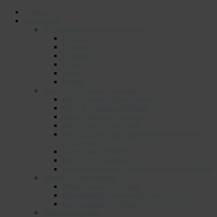
Главная
Фотоархив
Из личного фотоархива поэта
Детство
Юность
Лувеньга
Семья
Дача
Друзья
Портреты Николая Колычева
Фото Валерия Виноградова
Фото Владимира Зяблова
Фото Дмитрия Лоскутова
Фото Ольги Потаповой
Фото и портреты, сделанные Анатолием
Сергиенко
Фото Льва Федосеева
Фото Олега Филонок
Николай Колычев. Портреты разных авторов
Встречи с читателями
Моменты выступлений
Юбилейный творческий вечер (55 лет)
Благодарные читатели
Творческие связи