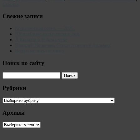
Ссылка
Свежие записи
Колычевская осень — 2025.
Юбилейные колычевские дни
Д.Коржов о Н.Колычеве
Николай Колычев. Стихи и песня в фильмах
Воды неслись не мимо
Поиск по сайту
Рубрики
Рубрики
Архивы
Архивы