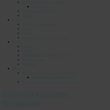
Книги, альманахи, диски
«Некрасивое»
Прощание с поэтом
Память
Аудио
Встречи с читателями
Стихи
Песни
Николай Колычев на радио
Видео
Стихи
Песни
Творческие вечера и встречи
Телепередачи
Фильмы
Память
Фестиваль «Под сенью Трифона»
Фестиваль. День первый
Фэшмоб «ЧитаемНиколаяКолычева»
Николай Колычев.
Медиасайт