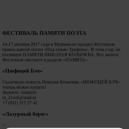
ФЕСТИВАЛЬ ПАМЯТИ ПОЭТА
14-17 декабря 2017 года в Мурманске прошел Фестиваль
православной песни «Под сенью Трифона». В этом году он
посвящен ПАМЯТИ НИКОЛАЯ КОЛЫЧЕВА. Все записи
Фестиваля смотрите в разделе «ПАМЯТЬ».
«Нюфоцей Бэч»
Сказочную повесть Николая Колычева «НЮФОЦЕЙ БЭЧ»
теперь можно купить!
Звоните, пишите:
ra_21vek@mail.ru
+7 (911) 315 27 42
«Лазурный берег»
<