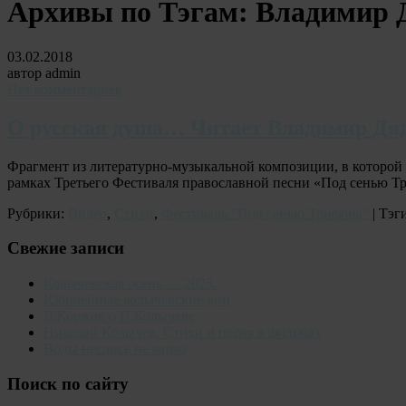
Архивы по Тэгам:
Владимир 
03.02.2018
автор admin
Нет комментариев
О русская душа… Читает Владимир Дя
Фрагмент из литературно-музыкальной композиции, в которой 
рамках Третьего Фестиваля православной песни «Под сенью Т
Рубрики:
Видео
,
Стихи
,
Фестиваль "Под сенью Трифона"
| Тэг
Свежие записи
Колычевская осень — 2025.
Юбилейные колычевские дни
Д.Коржов о Н.Колычеве
Николай Колычев. Стихи и песня в фильмах
Воды неслись не мимо
Поиск по сайту