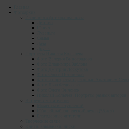
Главная
Фотоархив
Из личного фотоархива поэта
Детство
Юность
Лувеньга
Семья
Дача
Друзья
Портреты Николая Колычева
Фото Валерия Виноградова
Фото Владимира Зяблова
Фото Дмитрия Лоскутова
Фото Ольги Потаповой
Фото и портреты, сделанные Анатолием Серг
Фото Льва Федосеева
Фото Олега Филонок
Николай Колычев. Портреты разных авторов
Встречи с читателями
Моменты выступлений
Юбилейный творческий вечер (55 лет)
Благодарные читатели
Творческие связи
Книги, альманахи, диски