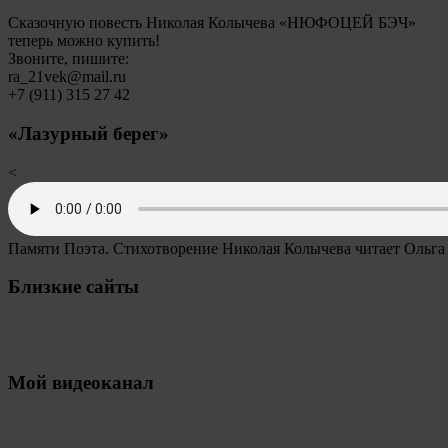
Сказочную повесть Николая Колычева «НЮФОЦЕЙ БЭЧ»
теперь можно купить!
Звоните, пишите:
ra_21vek@mail.ru
+7 (911) 315 27 42
«Лазурный берег»
<
Памяти Поэта. Стихотворение Николая Колычева читает Ольга
Близкие сайты
Мой видеоканал