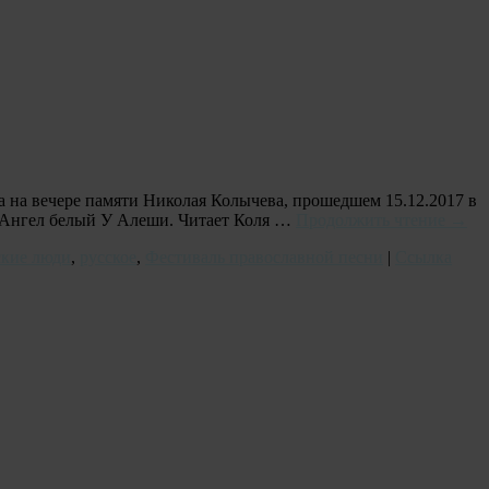
а на вечере памяти Николая Колычева, прошедшем 15.12.2017 в
. Ангел белый У Алеши. Читает Коля …
Продолжить чтение
→
ские люди
,
русское
,
Фестиваль православной песни
|
Ссылка