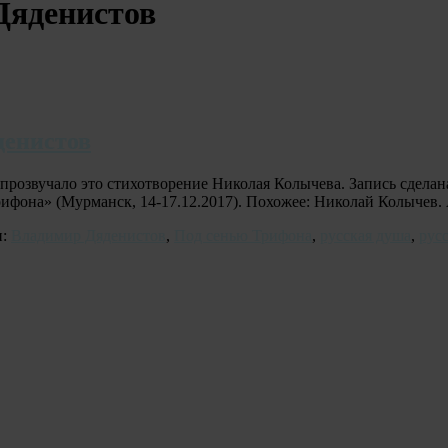
Дяденистов
денистов
прозвучало это стихотворение Николая Колычева. Запись сделан
рифона» (Мурманск, 14-17.12.2017). Похожее: Николай Колычев
и:
Владимир Дяденистов
,
Под сенью Трифона
,
русская душа
,
рус