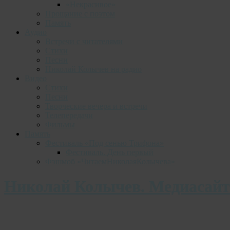
«Некрасивое»
Прощание с поэтом
Память
Аудио
Встречи с читателями
Стихи
Песни
Николай Колычев на радио
Видео
Стихи
Песни
Творческие вечера и встречи
Телепередачи
Фильмы
Память
Фестиваль «Под сенью Трифона»
Фестиваль. День первый
Фэшмоб «ЧитаемНиколаяКолычева»
Николай Колычев. Медиасайт