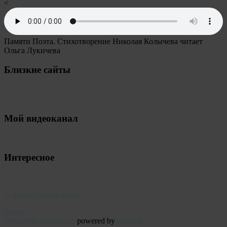
<
Памяти Поэта. Стихотворение Николая Колычева читает
Ольга Лукичева
Близкие сайты
Мой видеоканал
Интересное
Администратор сайта
Вверх
Wordpress snowstorm
powered by
nksnow