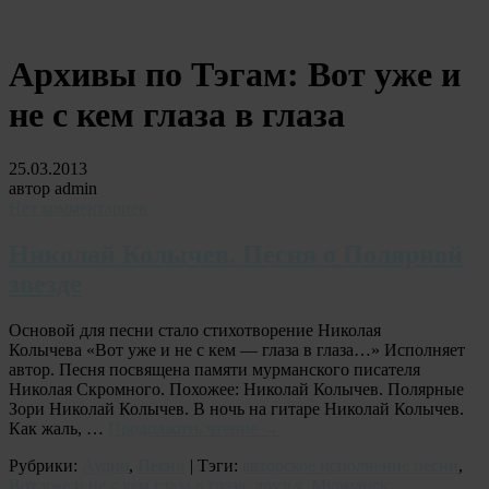
Архивы по Тэгам:
Вот уже и
не с кем глаза в глаза
25.03.2013
автор admin
Нет комментариев
Николай Колычев. Песня о Полярной
звезде
Основой для песни стало стихотворение Николая
Колычева «Вот уже и не с кем — глаза в глаза…» Исполняет
автор. Песня посвящена памяти мурманского писателя
Николая Скромного. Похожее: Николай Колычев. Полярные
Зори Николай Колычев. В ночь на гитаре Николай Колычев.
Как жаль, …
Продолжить чтение
→
Рубрики:
Аудио
,
Песни
| Тэги:
авторское исполнение песни
,
Вот уже и не с кем глаза в глаза
,
друзья
,
Мурманск
,