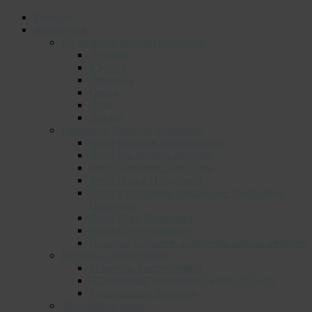
Главная
Фотоархив
Из личного фотоархива поэта
Детство
Юность
Лувеньга
Семья
Дача
Друзья
Портреты Николая Колычева
Фото Валерия Виноградова
Фото Владимира Зяблова
Фото Дмитрия Лоскутова
Фото Ольги Потаповой
Фото и портреты, сделанные Анатолием
Сергиенко
Фото Льва Федосеева
Фото Олега Филонок
Николай Колычев. Портреты разных авторов
Встречи с читателями
Моменты выступлений
Юбилейный творческий вечер (55 лет)
Благодарные читатели
Творческие связи