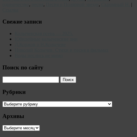
одиночество
,
песня
,
Песня о Полярной звезде
,
Скромный Н.
|
Ссылка
Свежие записи
Колычевская осень — 2025.
Юбилейные колычевские дни
Д.Коржов о Н.Колычеве
Николай Колычев. Стихи и песня в фильмах
Воды неслись не мимо
Поиск по сайту
Рубрики
Рубрики
Архивы
Архивы