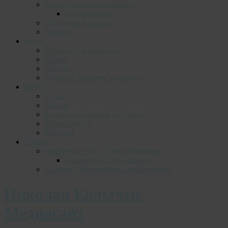
Книги, альманахи, диски
«Некрасивое»
Прощание с поэтом
Память
Аудио
Встречи с читателями
Стихи
Песни
Николай Колычев на радио
Видео
Стихи
Песни
Творческие вечера и встречи
Телепередачи
Фильмы
Память
Фестиваль «Под сенью Трифона»
Фестиваль. День первый
Фэшмоб «ЧитаемНиколаяКолычева»
Николай Колычев.
Медиасайт