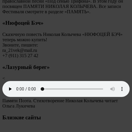
православной песни «Под сенью Трифона». В этом году он
посвящен ПАМЯТИ НИКОЛАЯ КОЛЫЧЕВА. Все записи
Фестиваля смотрите в разделе «ПАМЯТЬ».
«Нюфоцей Бэч»
Сказочную повесть Николая Колычева «НЮФОЦЕЙ БЭЧ»
теперь можно купить!
Звоните, пишите:
ra_21vek@mail.ru
+7 (911) 315 27 42
«Лазурный берег»
<
Памяти Поэта. Стихотворение Николая Колычева читает
Ольга Лукичева
Близкие сайты