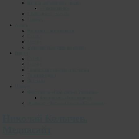
Книги, альманахи, диски
«Некрасивое»
Прощание с поэтом
Память
Аудио
Встречи с читателями
Стихи
Песни
Николай Колычев на радио
Видео
Стихи
Песни
Творческие вечера и встречи
Телепередачи
Фильмы
Память
Фестиваль «Под сенью Трифона»
Фестиваль. День первый
Фэшмоб «ЧитаемНиколаяКолычева»
Николай Колычев.
Медиасайт