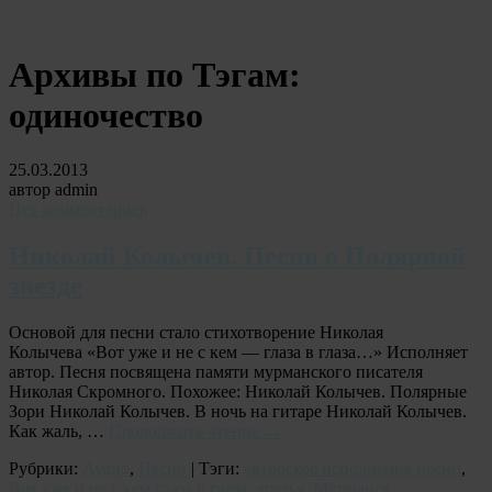
Архивы по Тэгам:
одиночество
25.03.2013
автор admin
Нет комментариев
Николай Колычев. Песня о Полярной
звезде
Основой для песни стало стихотворение Николая
Колычева «Вот уже и не с кем — глаза в глаза…» Исполняет
автор. Песня посвящена памяти мурманского писателя
Николая Скромного. Похожее: Николай Колычев. Полярные
Зори Николай Колычев. В ночь на гитаре Николай Колычев.
Как жаль, …
Продолжить чтение
→
Рубрики:
Аудио
,
Песни
| Тэги:
авторское исполнение песни
,
Вот уже и не с кем глаза в глаза
,
друзья
,
Мурманск
,