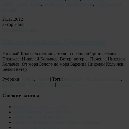
одиночество
,
песня
,
Песня о Полярной звезде
,
Скромный Н.
|
Ссылка
21.12.2012
автор admin
Нет комментариев
Николай Колычев. Одиночество
Николай Колычев исполняет свою песню «Одиночество».
Похожее: Николай Колычев. Ветер, ветер… Печенга Николай
Колычев. От моря Белого до моря Баренца Николай Колычев.
Белый ветер
Рубрики:
Аудио
,
Песни
| Тэги:
авторское исполнение песни
,
аудиопоэзия
,
одиночество
|
Ссылка
Свежие записи
Колычевская осень — 2025.
Юбилейные колычевские дни
Д.Коржов о Н.Колычеве
Николай Колычев. Стихи и песня в фильмах
Воды неслись не мимо