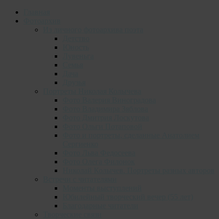
Главная
Фотоархив
Из личного фотоархива поэта
Детство
Юность
Лувеньга
Семья
Дача
Друзья
Портреты Николая Колычева
Фото Валерия Виноградова
Фото Владимира Зяблова
Фото Дмитрия Лоскутова
Фото Ольги Потаповой
Фото и портреты, сделанные Анатолием
Сергиенко
Фото Льва Федосеева
Фото Олега Филонок
Николай Колычев. Портреты разных авторов
Встречи с читателями
Моменты выступлений
Юбилейный творческий вечер (55 лет)
Благодарные читатели
Творческие связи