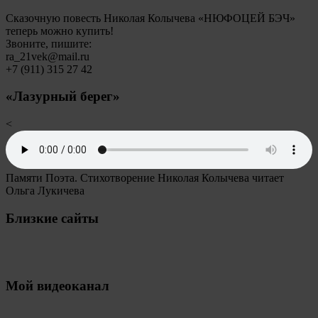
Сказочную повесть Николая Колычева «НЮФОЦЕЙ БЭЧ»
теперь можно купить!
Звоните, пишите:
ra_21vek@mail.ru
+7 (911) 315 27 42
«Лазурный берег»
<
Памяти Поэта. Стихотворение Николая Колычева читает
Ольга Лукичева
Близкие сайты
Мой видеоканал