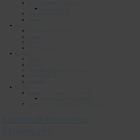
Книги, альманахи, диски
«Некрасивое»
Прощание с поэтом
Память
Аудио
Встречи с читателями
Стихи
Песни
Николай Колычев на радио
Видео
Стихи
Песни
Творческие вечера и встречи
Телепередачи
Фильмы
Память
Фестиваль «Под сенью Трифона»
Фестиваль. День первый
Фэшмоб «ЧитаемНиколаяКолычева»
Николай Колычев.
Медиасайт