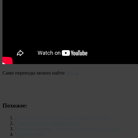
Сами переводы можно найти
здесь
.
Похожее:
Николай Колычев. Вздыхали сонные болота…
Сборник стихов «Некрасивое»
Николай Колычев. Встреча в Мончегорской ЦБС
Первоклашка