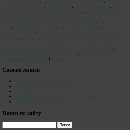
лез из кожи
,
Комар
,
Красный бант
,
Лазурный берег
,
Ленка
Еленка
,
Машка из 9 д
,
Мончегорск
,
Мурманская миля
,
На
болотах клюквы россыпи
,
На дискотеку
,
На рябинах стынут
капли красные
,
Небесные ёжики
,
Невмоготу себя
перетерпеть
,
Ни листа на ветвях не сыщешь
,
О
,
Ошибаться не
грех
,
Первоклашка
,
Переводы
,
Песни в автороском
исполнении
,
Пока рассудок и глаза ясны
,
Покоритель луж
,
Прохожая
,
Родина
,
Рыжая бестия
,
Рыжая песенка
,
Стихи в
авторском исполнении
,
Творческие встречи
,
Теленок
,
Точка
невозврата к объятиям
,
Угловатое солнышко
,
Феодорит
,
Художница
,
что с нами будет дальше?
,
Что смешного?
,
Я
шагаю в садик с папой
|
Ссылка
Свежие записи
Колычевская осень — 2025.
Юбилейные колычевские дни
Д.Коржов о Н.Колычеве
Николай Колычев. Стихи и песня в фильмах
Воды неслись не мимо
Поиск по сайту