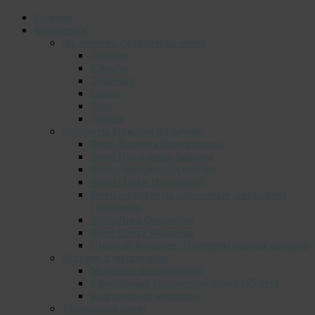
Главная
Фотоархив
Из личного фотоархива поэта
Детство
Юность
Лувеньга
Семья
Дача
Друзья
Портреты Николая Колычева
Фото Валерия Виноградова
Фото Владимира Зяблова
Фото Дмитрия Лоскутова
Фото Ольги Потаповой
Фото и портреты, сделанные Анатолием
Сергиенко
Фото Льва Федосеева
Фото Олега Филонок
Николай Колычев. Портреты разных авторов
Встречи с читателями
Моменты выступлений
Юбилейный творческий вечер (55 лет)
Благодарные читатели
Творческие связи