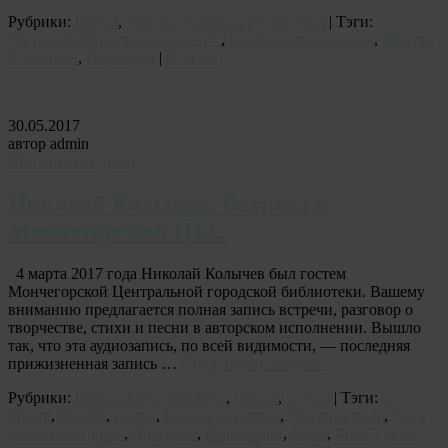
Рубрики:
Видео
,
Творческие вечера и встречи
| Тэги:
"Безымянный остров камней""
,
Колычев-переводчик
,
Мартти
Хюнюнен
,
Переводы
|
Ссылка
30.05.2017
автор admin
Нет комментариев
Николай Колычев. Встреча в
Мончегорской ЦБС
4 марта 2017 года Николай Колычев был гостем
Мончегорской Центральной городской библиотеки. Вашему
вниманию предлагается полная запись встречи, разговор о
творчестве, стихи и песни в авторском исполнении. Вышло
так, что эта аудиозапись, по всей видимости, — последняя
прижизненная запись …
Продолжить чтение
→
Рубрики:
Встречи с читателями
,
Песни
,
Стихи
| Тэги:
8
Марта
,
Борьба
,
Бяксы
,
В ночь на гитаре
,
Дед душитель
,
Дитя
рожает женщина
,
Дочернее
,
Ёжик-ёжик
,
Жене
,
Как Серёжа