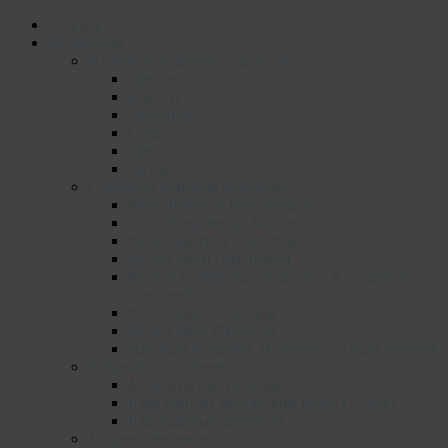
Главная
Фотоархив
Из личного фотоархива поэта
Детство
Юность
Лувеньга
Семья
Дача
Друзья
Портреты Николая Колычева
Фото Валерия Виноградова
Фото Владимира Зяблова
Фото Дмитрия Лоскутова
Фото Ольги Потаповой
Фото и портреты, сделанные Анатолием
Сергиенко
Фото Льва Федосеева
Фото Олега Филонок
Николай Колычев. Портреты разных авторов
Встречи с читателями
Моменты выступлений
Юбилейный творческий вечер (55 лет)
Благодарные читатели
Творческие связи