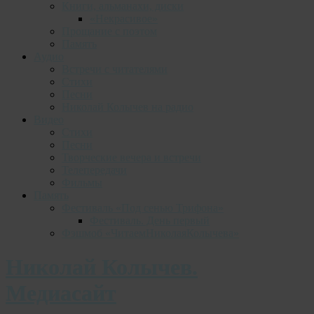
Книги, альманахи, диски
«Некрасивое»
Прощание с поэтом
Память
Аудио
Встречи с читателями
Стихи
Песни
Николай Колычев на радио
Видео
Стихи
Песни
Творческие вечера и встречи
Телепередачи
Фильмы
Память
Фестиваль «Под сенью Трифона»
Фестиваль. День первый
Фэшмоб «ЧитаемНиколаяКолычева»
Николай Колычев.
Медиасайт