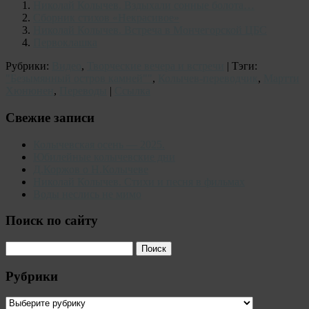
Николай Колычев. Вздыхали сонные болота…
Сборник стихов «Некрасивое»
Николай Колычев. Встреча в Мончегорской ЦБС
Первоклашка
Рубрики:
Видео
,
Творческие вечера и встречи
| Тэги:
"Безымянный остров камней""
,
Колычев-переводчик
,
Мартти
Хюнюнен
,
Переводы
|
Ссылка
Свежие записи
Колычевская осень — 2025.
Юбилейные колычевские дни
Д.Коржов о Н.Колычеве
Николай Колычев. Стихи и песня в фильмах
Воды неслись не мимо
Поиск по сайту
Рубрики
Рубрики