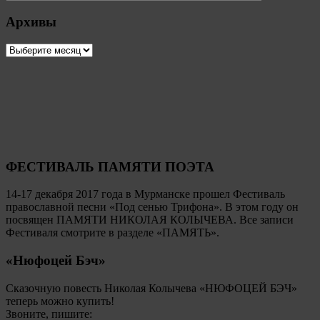
Архивы
Архивы
ФЕСТИВАЛЬ ПАМЯТИ ПОЭТА
14-17 декабря 2017 года в Мурманске прошел Фестиваль
православной песни «Под сенью Трифона». В этом году он
посвящен ПАМЯТИ НИКОЛАЯ КОЛЫЧЕВА. Все записи
Фестиваля смотрите в разделе «ПАМЯТЬ».
«Нюфоцей Бэч»
Сказочную повесть Николая Колычева «НЮФОЦЕЙ БЭЧ»
теперь можно купить!
Звоните, пишите: