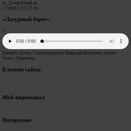
ra_21vek@mail.ru
+7 (911) 315 27 42
«Лазурный берег»
<
Памяти Поэта. Стихотворение Николая Колычева читает
Ольга Лукичева
Близкие сайты
Мой видеоканал
Интересное