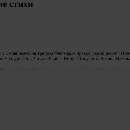
е стихи
н
ой…» записано на Третьем Фестивале православной песни «Под
рюмо щурится… Читает Лариса Кидун Попутчик. Читает Максим 
и:
Лариса Кидун
,
Фестиваль Под сенью Трифона
,
философская п