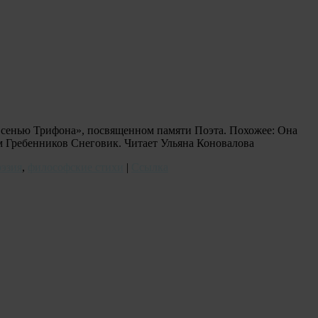
 сенью Трифона», посвященном памяти Поэта. Похожее: Она
Гребенников Снеговик. Читает Ульяна Коновалова
оэзия
,
философские стихи
|
Ссылка