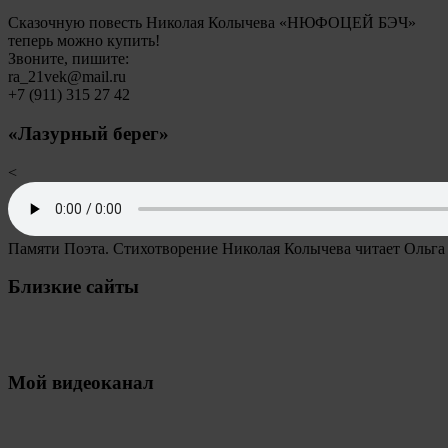
Сказочную повесть Николая Колычева «НЮФОЦЕЙ БЭЧ»
теперь можно купить!
Звоните, пишите:
ra_21vek@mail.ru
+7 (911) 315 27 42
«Лазурный берег»
<
Памяти Поэта. Стихотворение Николая Колычева читает Ольга
Близкие сайты
Мой видеоканал