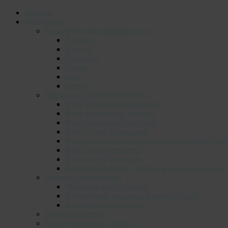
Главная
Фотоархив
Из личного фотоархива поэта
Детство
Юность
Лувеньга
Семья
Дача
Друзья
Портреты Николая Колычева
Фото Валерия Виноградова
Фото Владимира Зяблова
Фото Дмитрия Лоскутова
Фото Ольги Потаповой
Фото и портреты, сделанные Анатолием Серг
Фото Льва Федосеева
Фото Олега Филонок
Николай Колычев. Портреты разных авторов
Встречи с читателями
Моменты выступлений
Юбилейный творческий вечер (55 лет)
Благодарные читатели
Творческие связи
Книги, альманахи, диски