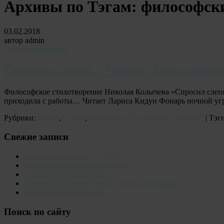
Архивы по Тэгам:
философски
03.02.2018
автор admin
Нет комментариев
Спросил слепой… Читает Лариса Киду
Философское стихотворение Николая Колычева «Спросил слеп
приходила с работы… Читает Лариса Кидун Фонарь ночной уг
Рубрики:
Видео
,
Стихи
,
Фестиваль "Под сенью Трифона"
| Тэг
Свежие записи
Колычевская осень — 2025.
Юбилейные колычевские дни
Д.Коржов о Н.Колычеве
Николай Колычев. Стихи и песня в фильмах
Воды неслись не мимо
Поиск по сайту