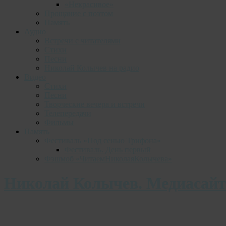
«Некрасивое»
Прощание с поэтом
Память
Аудио
Встречи с читателями
Стихи
Песни
Николай Колычев на радио
Видео
Стихи
Песни
Творческие вечера и встречи
Телепередачи
Фильмы
Память
Фестиваль «Под сенью Трифона»
Фестиваль. День первый
Фэшмоб «ЧитаемНиколаяКолычева»
Николай Колычев. Медиасайт