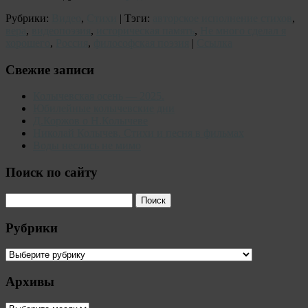
Рубрики:
Видео
,
Стихи
| Тэги:
авторское исполнение стихов
,
вера
,
видеопоэзия
,
историческая память
,
Не много сделал я
хорошего
,
Россия
,
философская поэзия
|
Ссылка
Свежие записи
Колычевская осень — 2025.
Юбилейные колычевские дни
Д.Коржов о Н.Колычеве
Николай Колычев. Стихи и песня в фильмах
Воды неслись не мимо
Поиск по сайту
Рубрики
Рубрики
Архивы
Архивы