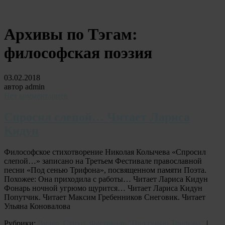
Архивы по Тэгам:
философская поэзия
03.02.2018
автор admin
Нет комментариев
Спросил слепой… Читает Лариса
Кидун
Философское стихотворение Николая Колычева «Спросил
слепой…» записано на Третьем Фестивале православной
песни «Под сенью Трифона», посвященном памяти Поэта.
Похожее: Она приходила с работы… Читает Лариса Кидун
Фонарь ночной угрюмо щурится… Читает Лариса Кидун
Попутчик. Читает Максим Гребенников Снеговик. Читает
Ульяна Коновалова
Рубрики:
Видео
,
Стихи
,
Фестиваль "Под сенью Трифона"
|