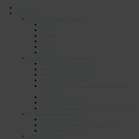
Главная
Фотоархив
Из личного фотоархива поэта
Детство
Юность
Лувеньга
Семья
Дача
Друзья
Портреты Николая Колычева
Фото Валерия Виноградова
Фото Владимира Зяблова
Фото Дмитрия Лоскутова
Фото Ольги Потаповой
Фото и портреты, сделанные Анатолием
Сергиенко
Фото Льва Федосеева
Фото Олега Филонок
Николай Колычев. Портреты разных авторов
Встречи с читателями
Моменты выступлений
Юбилейный творческий вечер (55 лет)
Благодарные читатели
Творческие связи