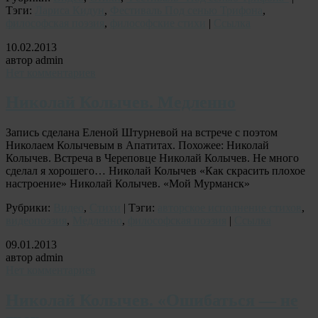
Тэги:
Лариса Кидун
,
Фестиваль Под сенью Трифона
,
философская поэзия
,
философские стихи
|
Ссылка
10.02.2013
автор admin
Нет комментариев
Николай Колычев. Медленно
Запись сделана Еленой Штурневой на встрече с поэтом
Николаем Колычевым в Апатитах. Похожее: Николай
Колычев. Встреча в Череповце Николай Колычев. Не много
сделал я хорошего… Николай Колычев «Как скрасить плохое
настроение» Николай Колычев. «Мой Мурманск»
Рубрики:
Видео
,
Стихи
| Тэги:
авторское исполнение стихов
,
видеопоэзия
,
Медленно
,
философская поэзия
|
Ссылка
09.01.2013
автор admin
Нет комментариев
Николай Колычев. «Ошибаться — не