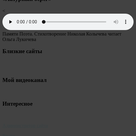
<
Памяти Поэта. Стихотворение Николая Колычева читает
Ольга Лукичева
Близкие сайты
Мой видеоканал
Интересное
Администратор сайта
Вверх