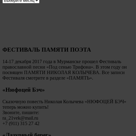
ФЕСТИВАЛЬ ПАМЯТИ ПОЭТА
14-17 декабря 2017 года в Мурманске прошел Фестиваль
православной песни «Под сенью Трифона». В этом году он
посвящен ПАМЯТИ НИКОЛАЯ КОЛЫЧЕВА. Все записи
Фестиваля смотрите в разделе «ПАМЯТЬ».
«Нюфоцей Бэч»
Сказочную повесть Николая Колычева «НЮФОЦЕЙ БЭЧ»
теперь можно купить!
Звоните, пишите:
ra_21vek@mail.ru
+7 (911) 315 27 42
«Лазурный берег»