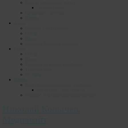
Книги, альманахи, диски
«Некрасивое»
Прощание с поэтом
Память
Аудио
Встречи с читателями
Стихи
Песни
Николай Колычев на радио
Видео
Стихи
Песни
Творческие вечера и встречи
Телепередачи
Фильмы
Память
Фестиваль «Под сенью Трифона»
Фестиваль. День первый
Фэшмоб «ЧитаемНиколаяКолычева»
Николай Колычев.
Медиасайт