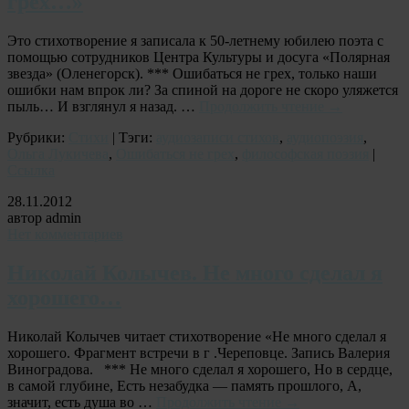
грех…»
Это стихотворение я записала к 50-летнему юбилею поэта с
помощью сотрудников Центра Культуры и досуга «Полярная
звезда» (Оленегорск). *** Ошибаться не грех, только наши
ошибки нам впрок ли? За спиной на дороге не скоро уляжется
пыль… И взглянул я назад. …
Продолжить чтение
→
Рубрики:
Стихи
| Тэги:
аудиозаписи стихов
,
аудиопоэзия
,
Ольга Лукичева
,
Ошибаться не грех
,
философская поэзия
|
Ссылка
28.11.2012
автор admin
Нет комментариев
Николай Колычев. Не много сделал я
хорошего…
Николай Колычев читает стихотворение «Не много сделал я
хорошего. Фрагмент встречи в г .Череповце. Запись Валерия
Виноградова. *** Не много сделал я хорошего, Но в сердце,
в самой глубине, Есть незабудка — память прошлого, А,
значит, есть душа во …
Продолжить чтение
→