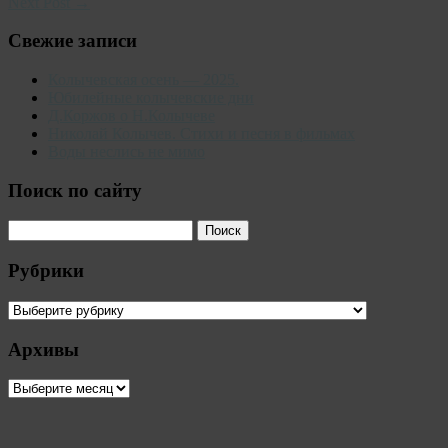
Next Post →
Свежие записи
Колычевская осень — 2025.
Юбилейные колычевские дни
Д.Коржов о Н.Колычеве
Николай Колычев. Стихи и песня в фильмах
Воды неслись не мимо
Поиск по сайту
Рубрики
Рубрики
Архивы
Архивы