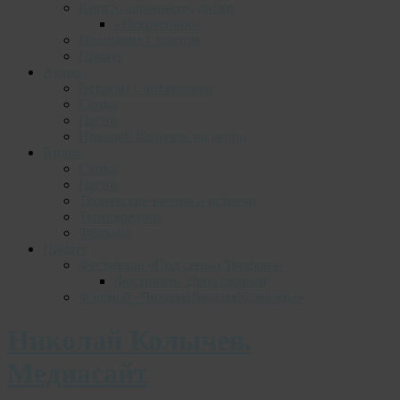
Книги, альманахи, диски
«Некрасивое»
Прощание с поэтом
Память
Аудио
Встречи с читателями
Стихи
Песни
Николай Колычев на радио
Видео
Стихи
Песни
Творческие вечера и встречи
Телепередачи
Фильмы
Память
Фестиваль «Под сенью Трифона»
Фестиваль. День первый
Фэшмоб «ЧитаемНиколаяКолычева»
Николай Колычев.
Медиасайт