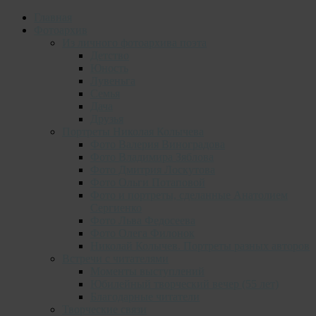
Главная
Фотоархив
Из личного фотоархива поэта
Детство
Юность
Лувеньга
Семья
Дача
Друзья
Портреты Николая Колычева
Фото Валерия Виноградова
Фото Владимира Зяблова
Фото Дмитрия Лоскутова
Фото Ольги Потаповой
Фото и портреты, сделанные Анатолием
Сергиенко
Фото Льва Федосеева
Фото Олега Филонок
Николай Колычев. Портреты разных авторов
Встречи с читателями
Моменты выступлений
Юбилейный творческий вечер (55 лет)
Благодарные читатели
Творческие связи