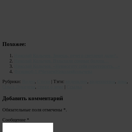
Похожее:
Николай Колычев. Знаешь, отчего светлеют дали?..
Николай Колычев. Вздыхали сонные болота…
Николай Колычев. «Невмоготу себя перетерпеть…»
Флэшмоб-1 #ЧитаемНиколаяКолычева
Рубрики:
Видео
,
Стихи
| Тэги:
видеоклип
,
видеопоэзия
,
зима
,
Ольга Лукичева
,
стихи о зиме
|
Ссылка
Добавить комментарий
Обязательные поля отмечены
*
.
Сообщение
*