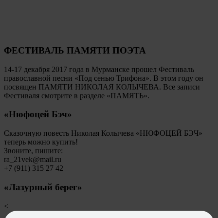
ФЕСТИВАЛЬ ПАМЯТИ ПОЭТА
14-17 декабря 2017 года в Мурманске прошел Фестиваль
православной песни «Под сенью Трифона». В этом году он
посвящен ПАМЯТИ НИКОЛАЯ КОЛЫЧЕВА. Все записи
Фестиваля смотрите в разделе «ПАМЯТЬ».
«Нюфоцей Бэч»
Сказочную повесть Николая Колычева «НЮФОЦЕЙ БЭЧ»
теперь можно купить!
Звоните, пишите:
ra_21vek@mail.ru
+7 (911) 315 27 42
«Лазурный берег»
<