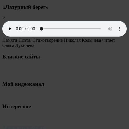
«Лазурный берег»
<
Памяти Поэта. Стихотворение Николая Колычева читает
Ольга Лукичева
Близкие сайты
Мой видеоканал
Интересное
Администратор сайта