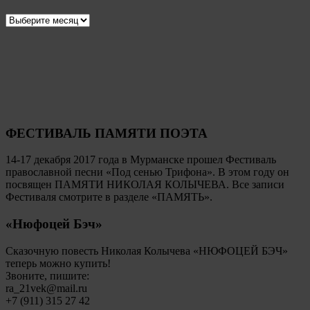
Архивы
ФЕСТИВАЛЬ ПАМЯТИ ПОЭТА
14-17 декабря 2017 года в Мурманске прошел Фестиваль
православной песни «Под сенью Трифона». В этом году он
посвящен ПАМЯТИ НИКОЛАЯ КОЛЫЧЕВА. Все записи
Фестиваля смотрите в разделе «ПАМЯТЬ».
«Нюфоцей Бэч»
Сказочную повесть Николая Колычева «НЮФОЦЕЙ БЭЧ»
теперь можно купить!
Звоните, пишите:
ra_21vek@mail.ru
+7 (911) 315 27 42