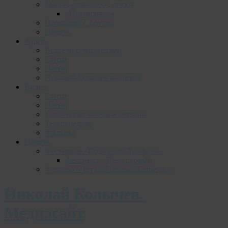
Книги, альманахи, диски
«Некрасивое»
Прощание с поэтом
Память
Аудио
Встречи с читателями
Стихи
Песни
Николай Колычев на радио
Видео
Стихи
Песни
Творческие вечера и встречи
Телепередачи
Фильмы
Память
Фестиваль «Под сенью Трифона»
Фестиваль. День первый
Фэшмоб «ЧитаемНиколаяКолычева»
Николай Колычев.
Медиасайт