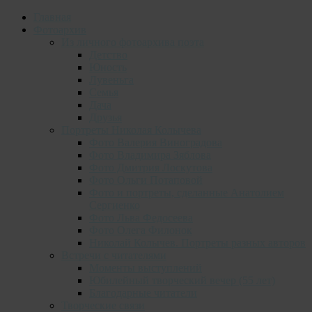
Главная
Фотоархив
Из личного фотоархива поэта
Детство
Юность
Лувеньга
Семья
Дача
Друзья
Портреты Николая Колычева
Фото Валерия Виноградова
Фото Владимира Зяблова
Фото Дмитрия Лоскутова
Фото Ольги Потаповой
Фото и портреты, сделанные Анатолием
Сергиенко
Фото Льва Федосеева
Фото Олега Филонок
Николай Колычев. Портреты разных авторов
Встречи с читателями
Моменты выступлений
Юбилейный творческий вечер (55 лет)
Благодарные читатели
Творческие связи