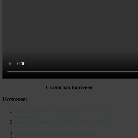
Станислав Бартенев
Похожее:
Песни Николая Должникова на стихи Николая
Колычева
Песни Светланы Сиротиной на стихи Николая
Колычева
Флэшмоб-2 Памяти Николая Колычева