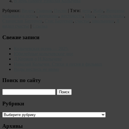
В день памяти Николая Колычева
Рубрики:
Видео
,
Главная
,
Песни
| Тэги:
дети
,
Жаба
,
Женщина
похожая на осень
,
женщины
,
жестокость
,
Мать
,
Первоклашка
,
Станислав Бартенев
,
Стас Бартенев
,
счастье
,
школьники
,
Я
видел счастье
|
Ссылка
Свежие записи
Колычевская осень — 2025.
Юбилейные колычевские дни
Д.Коржов о Н.Колычеве
Николай Колычев. Стихи и песня в фильмах
Воды неслись не мимо
Поиск по сайту
Рубрики
Рубрики
Архивы