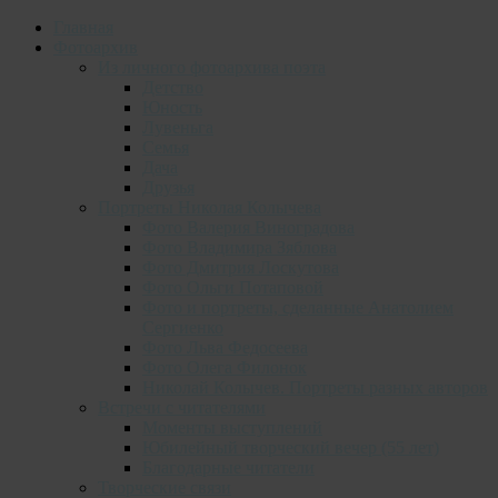
Главная
Фотоархив
Из личного фотоархива поэта
Детство
Юность
Лувеньга
Семья
Дача
Друзья
Портреты Николая Колычева
Фото Валерия Виноградова
Фото Владимира Зяблова
Фото Дмитрия Лоскутова
Фото Ольги Потаповой
Фото и портреты, сделанные Анатолием
Сергиенко
Фото Льва Федосеева
Фото Олега Филонок
Николай Колычев. Портреты разных авторов
Встречи с читателями
Моменты выступлений
Юбилейный творческий вечер (55 лет)
Благодарные читатели
Творческие связи