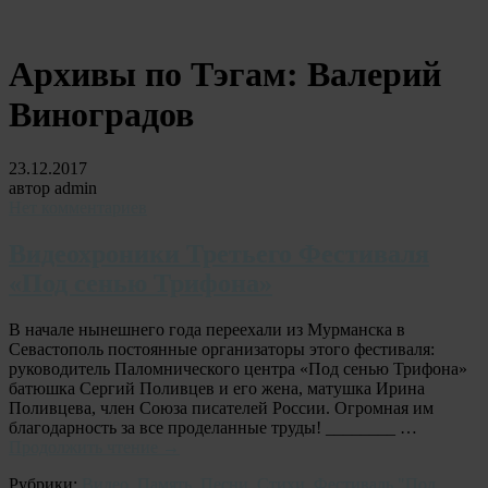
Архивы по Тэгам:
Валерий
Виноградов
23.12.2017
автор admin
Нет комментариев
Видеохроники Третьего Фестиваля
«Под сенью Трифона»
В начале нынешнего года переехали из Мурманска в
Севастополь постоянные организаторы этого фестиваля:
руководитель Паломнического центра «Под сенью Трифона»
батюшка Сергий Поливцев и его жена, матушка Ирина
Поливцева, член Союза писателей России. Огромная им
благодарность за все проделанные труды! ________ …
Продолжить чтение
→
Рубрики:
Видео
,
Память
,
Песни
,
Стихи
,
Фестиваль "Под