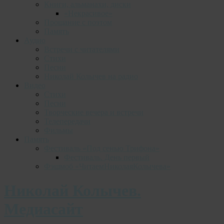
Книги, альманахи, диски
«Некрасивое»
Прощание с поэтом
Память
Аудио
Встречи с читателями
Стихи
Песни
Николай Колычев на радио
Видео
Стихи
Песни
Творческие вечера и встречи
Телепередачи
Фильмы
Память
Фестиваль «Под сенью Трифона»
Фестиваль. День первый
Фэшмоб «ЧитаемНиколаяКолычева»
Николай Колычев.
Медиасайт