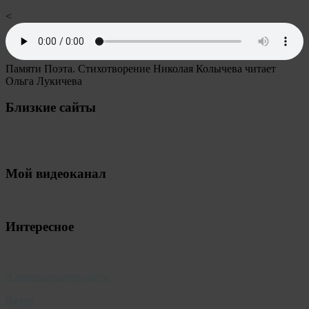
<
Памяти Поэта. Стихотворение Николая Колычева читает
Ольга Лукичева
Близкие сайты
Мой видеоканал
Интересное
Администратор сайта
Вверх