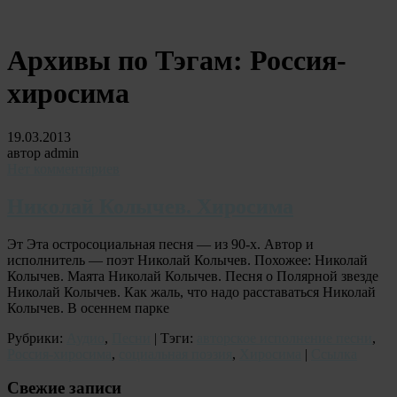
Архивы по Тэгам:
Россия-
хиросима
19.03.2013
автор admin
Нет комментариев
Николай Колычев. Хиросима
Эт Эта остросоциальная песня — из 90-х. Автор и
исполнитель — поэт Николай Колычев. Похожее: Николай
Колычев. Маята Николай Колычев. Песня о Полярной звезде
Николай Колычев. Как жаль, что надо расставаться Николай
Колычев. В осеннем парке
Рубрики:
Аудио
,
Песни
| Тэги:
авторское исполнение песни
,
Россия-хиросима
,
социальная поэзия
,
Хиросима
|
Ссылка
Свежие записи