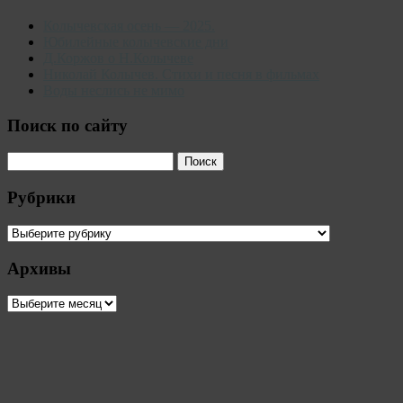
Колычевская осень — 2025.
Юбилейные колычевские дни
Д.Коржов о Н.Колычеве
Николай Колычев. Стихи и песня в фильмах
Воды неслись не мимо
Поиск по сайту
Рубрики
Рубрики
Архивы
Архивы