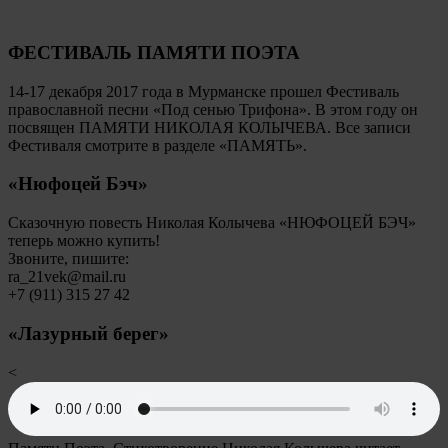
ФЕСТИВАЛЬ ПАМЯТИ ПОЭТА
14-17 декабря 2017 года в Мурманске прошел Фестиваль
православной песни «Под сенью Трифона». В этом году он
посвящен ПАМЯТИ НИКОЛАЯ КОЛЫЧЕВА. Все записи
Фестиваля смотрите в разделе «ПАМЯТЬ».
«Нюфоцей Бэч»
Сказочную повесть Николая Колычева «НЮФОЦЕЙ БЭЧ»
теперь можно купить!
Звоните, пишите:
ra_21vek@mail.ru
+7 (911) 315 27 42
«Лазурный берег»
<