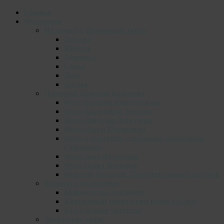
Главная
Фотоархив
Из личного фотоархива поэта
Детство
Юность
Лувеньга
Семья
Дача
Друзья
Портреты Николая Колычева
Фото Валерия Виноградова
Фото Владимира Зяблова
Фото Дмитрия Лоскутова
Фото Ольги Потаповой
Фото и портреты, сделанные Анатолием
Сергиенко
Фото Льва Федосеева
Фото Олега Филонок
Николай Колычев. Портреты разных авторов
Встречи с читателями
Моменты выступлений
Юбилейный творческий вечер (55 лет)
Благодарные читатели
Творческие связи