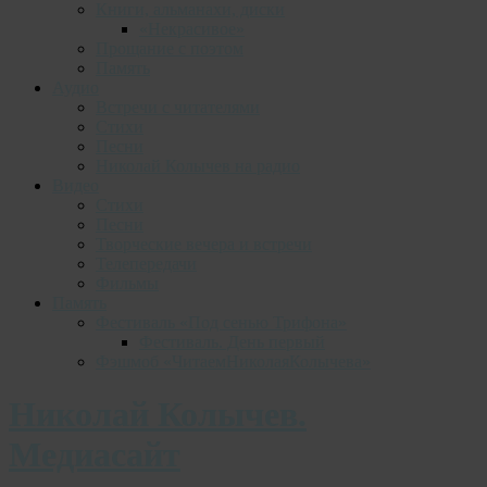
Книги, альманахи, диски
«Некрасивое»
Прощание с поэтом
Память
Аудио
Встречи с читателями
Стихи
Песни
Николай Колычев на радио
Видео
Стихи
Песни
Творческие вечера и встречи
Телепередачи
Фильмы
Память
Фестиваль «Под сенью Трифона»
Фестиваль. День первый
Фэшмоб «ЧитаемНиколаяКолычева»
Николай Колычев.
Медиасайт