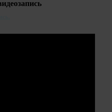
видеозапись
ись.