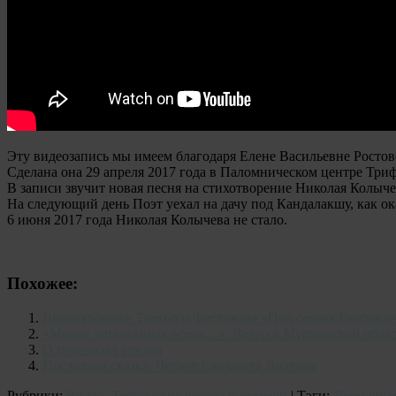
Эту видеозапись мы имеем благодаря Елене Васильевне Ростов
Сделана она 29 апреля 2017 года в Паломническом центре Три
В записи звучит новая песня на стихотворение Николая Колыч
На следующий день Поэт уехал на дачу под Кандалакшу, как ока
6 июня 2017 года Николая Колычева не стало.
Похожее:
Видеохроники Третьего Фестиваля «Под сенью Трифона
«Милая заплаканная осень…». Вечер в Мурманской обла
О переводах стихов
Последняя сказка. Читает Елизавета Долгова
Рубрики:
Видео
,
Творческие вечера и встречи
| Тэги:
Дремлет 