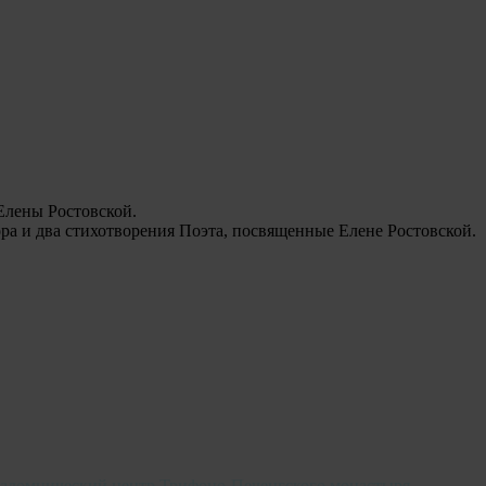
Елены Ростовской.
ра и два стихотворения Поэта, посвященные Елене Ростовской.
аломнический центр Трифоно-Печенгского монастыря
,