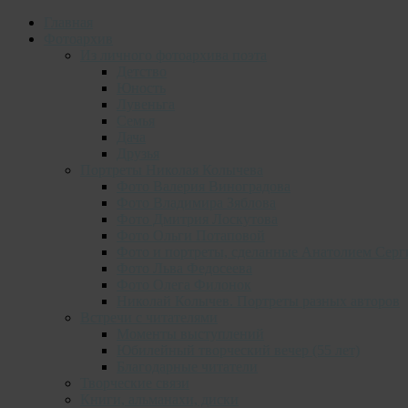
Главная
Фотоархив
Из личного фотоархива поэта
Детство
Юность
Лувеньга
Семья
Дача
Друзья
Портреты Николая Колычева
Фото Валерия Виноградова
Фото Владимира Зяблова
Фото Дмитрия Лоскутова
Фото Ольги Потаповой
Фото и портреты, сделанные Анатолием Серг
Фото Льва Федосеева
Фото Олега Филонок
Николай Колычев. Портреты разных авторов
Встречи с читателями
Моменты выступлений
Юбилейный творческий вечер (55 лет)
Благодарные читатели
Творческие связи
Книги, альманахи, диски