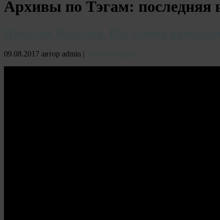
Архивы по Тэгам:
последняя 
Николай Колычев. Последняя видеозап
09.08.2017 автор admin |
1 комментарий