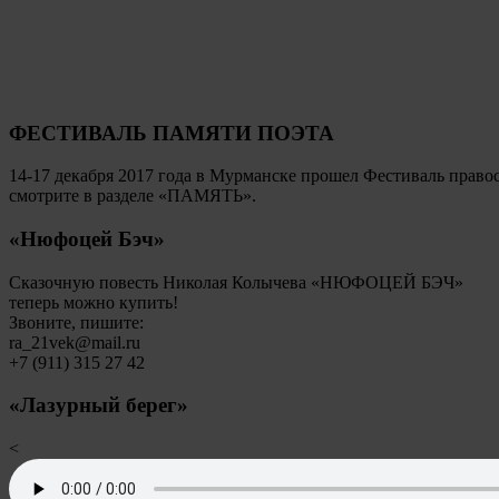
ФЕСТИВАЛЬ ПАМЯТИ ПОЭТА
14-17 декабря 2017 года в Мурманске прошел Фестиваль пр
смотрите в разделе «ПАМЯТЬ».
«Нюфоцей Бэч»
Сказочную повесть Николая Колычева «НЮФОЦЕЙ БЭЧ»
теперь можно купить!
Звоните, пишите:
ra_21vek@mail.ru
+7 (911) 315 27 42
«Лазурный берег»
<