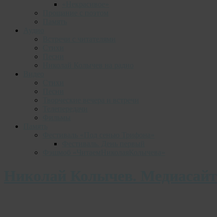
«Некрасивое»
Прощание с поэтом
Память
Аудио
Встречи с читателями
Стихи
Песни
Николай Колычев на радио
Видео
Стихи
Песни
Творческие вечера и встречи
Телепередачи
Фильмы
Память
Фестиваль «Под сенью Трифона»
Фестиваль. День первый
Фэшмоб «ЧитаемНиколаяКолычева»
Николай Колычев. Медиасайт