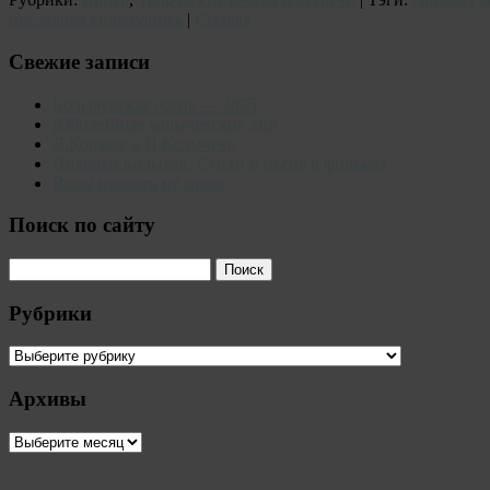
последняя видеозапись
|
Ссылка
Свежие записи
Колычевская осень — 2025.
Юбилейные колычевские дни
Д.Коржов о Н.Колычеве
Николай Колычев. Стихи и песня в фильмах
Воды неслись не мимо
Поиск по сайту
Рубрики
Рубрики
Архивы
Архивы