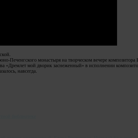
ской.
фоно-Печенгского монастыря на творческом вечере композитора 
ева «Дремлет мой дворик заснеженный» в исполнении композито
залось, навсегда.
»
стной библиотеке
мой дворик заснеженный
,
Елена Ростовская
,
Николай Колычев
,
П