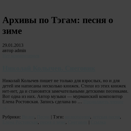
Архивы по Тэгам:
песня о
зиме
29.01.2013
автор admin
Нет комментариев
Николай Колычев. Снеговик
Николай Колычев пишет не только для взрослых, но и для
детей им написаны несколько книжек. Стихи из этих книжек
нет-нет, да и становятся замечательными детскими песенками.
Вот одна из них. Автор музыки — мурманский композитор
Елена Ростовская. Запись сделана во …
Продолжить чтение
→
Рубрики:
Видео
,
Песни
| Тэги:
видеопоэзия
,
детская песня
,
Елена Ростовская
,
песня о зиме
,
Снеговик
|
Ссылка