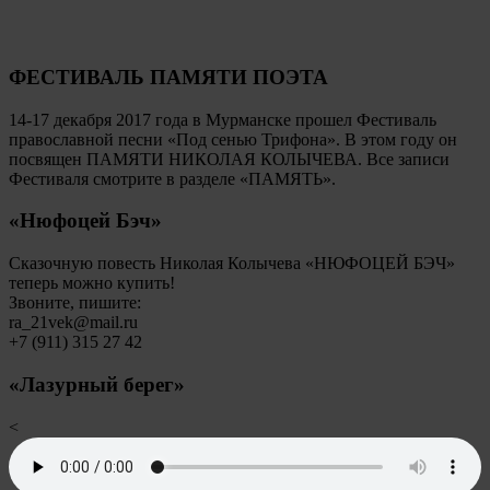
ФЕСТИВАЛЬ ПАМЯТИ ПОЭТА
14-17 декабря 2017 года в Мурманске прошел Фестиваль
православной песни «Под сенью Трифона». В этом году он
посвящен ПАМЯТИ НИКОЛАЯ КОЛЫЧЕВА. Все записи
Фестиваля смотрите в разделе «ПАМЯТЬ».
«Нюфоцей Бэч»
Сказочную повесть Николая Колычева «НЮФОЦЕЙ БЭЧ»
теперь можно купить!
Звоните, пишите:
ra_21vek@mail.ru
+7 (911) 315 27 42
«Лазурный берег»
<