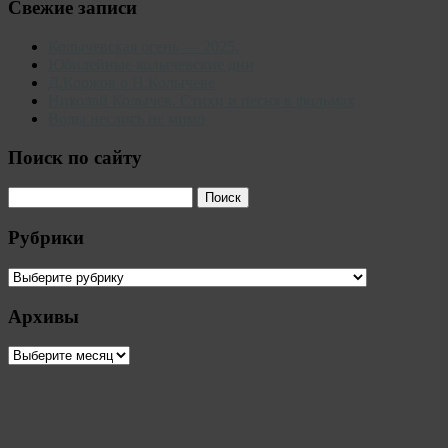
Свежие записи
Колычевская осень — 2025.
Юбилейные колычевские дни
Д.Коржов о Н.Колычеве
Николай Колычев. Стихи и песня в фильмах
Воды неслись не мимо
Поиск по сайту
Рубрики
Рубрики
Архивы
Архивы