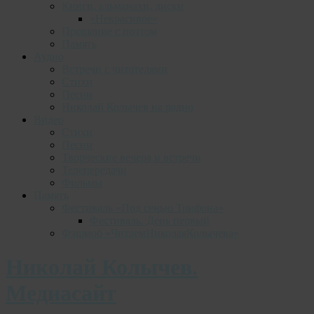
Книги, альманахи, диски
«Некрасивое»
Прощание с поэтом
Память
Аудио
Встречи с читателями
Стихи
Песни
Николай Колычев на радио
Видео
Стихи
Песни
Творческие вечера и встречи
Телепередачи
Фильмы
Память
Фестиваль «Под сенью Трифона»
Фестиваль. День первый
Фэшмоб «ЧитаемНиколаяКолычева»
Николай Колычев.
Медиасайт