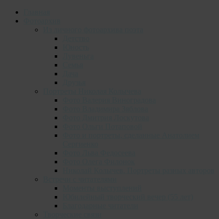
Главная
Фотоархив
Из личного фотоархива поэта
Детство
Юность
Лувеньга
Семья
Дача
Друзья
Портреты Николая Колычева
Фото Валерия Виноградова
Фото Владимира Зяблова
Фото Дмитрия Лоскутова
Фото Ольги Потаповой
Фото и портреты, сделанные Анатолием
Сергиенко
Фото Льва Федосеева
Фото Олега Филонок
Николай Колычев. Портреты разных авторов
Встречи с читателями
Моменты выступлений
Юбилейный творческий вечер (55 лет)
Благодарные читатели
Творческие связи