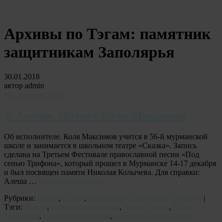
Архивы по Тэгам:
памятник
защитникам Заполярья
30.01.2018
автор admin
Нет комментариев
У Алеши. Читает Коля Максимов
Об исполнителе. Коля Максимов учится в 56-й мурманской
школе и занимается в школьном театре «Сказка». Запись
сделана на Третьем Фестивале православной песни «Под
сенью Трифона», который прошел в Мурманске 14-17 декабря
и был посвящен памяти Николая Колычева. Для справки:
Алеша …
Продолжить чтение
→
Рубрики:
Видео
,
Стихи
,
Фестиваль "Под сенью Трифона"
|
Тэги:
Алеша
,
военные памятники
,
День Победы
,
Коля
Максимов
,
Николай Максимов
,
памятник защитникам