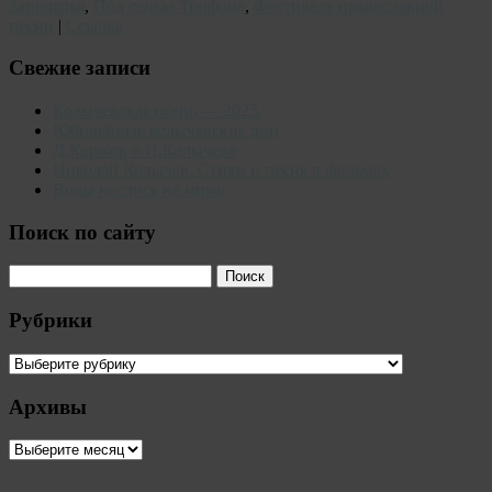
Заполярья
,
Под сенью Трифона
,
Фестиваль православной
песни
|
Ссылка
Свежие записи
Колычевская осень — 2025.
Юбилейные колычевские дни
Д.Коржов о Н.Колычеве
Николай Колычев. Стихи и песня в фильмах
Воды неслись не мимо
Поиск по сайту
Рубрики
Рубрики
Архивы
Архивы