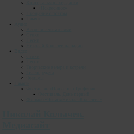
Книги, альманахи, диски
«Некрасивое»
Прощание с поэтом
Память
Аудио
Встречи с читателями
Стихи
Песни
Николай Колычев на радио
Видео
Стихи
Песни
Творческие вечера и встречи
Телепередачи
Фильмы
Память
Фестиваль «Под сенью Трифона»
Фестиваль. День первый
Фэшмоб «ЧитаемНиколаяКолычева»
Николай Колычев.
Медиасайт