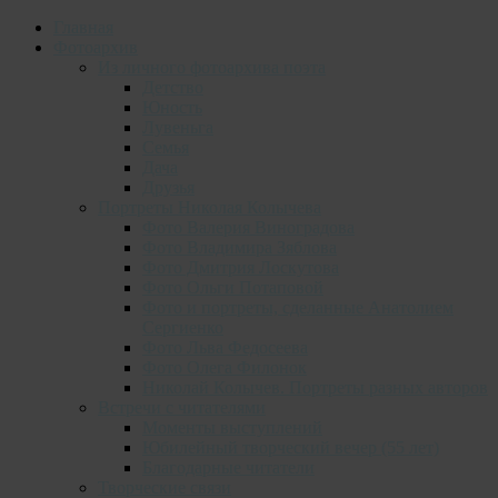
Главная
Фотоархив
Из личного фотоархива поэта
Детство
Юность
Лувеньга
Семья
Дача
Друзья
Портреты Николая Колычева
Фото Валерия Виноградова
Фото Владимира Зяблова
Фото Дмитрия Лоскутова
Фото Ольги Потаповой
Фото и портреты, сделанные Анатолием
Сергиенко
Фото Льва Федосеева
Фото Олега Филонок
Николай Колычев. Портреты разных авторов
Встречи с читателями
Моменты выступлений
Юбилейный творческий вечер (55 лет)
Благодарные читатели
Творческие связи