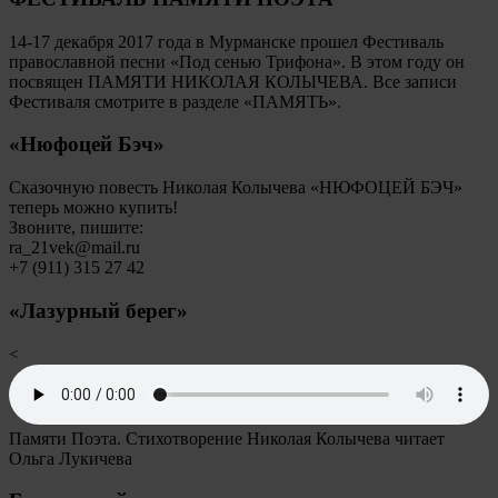
14-17 декабря 2017 года в Мурманске прошел Фестиваль
православной песни «Под сенью Трифона». В этом году он
посвящен ПАМЯТИ НИКОЛАЯ КОЛЫЧЕВА. Все записи
Фестиваля смотрите в разделе «ПАМЯТЬ».
«Нюфоцей Бэч»
Сказочную повесть Николая Колычева «НЮФОЦЕЙ БЭЧ»
теперь можно купить!
Звоните, пишите:
ra_21vek@mail.ru
+7 (911) 315 27 42
«Лазурный берег»
<
Памяти Поэта. Стихотворение Николая Колычева читает
Ольга Лукичева