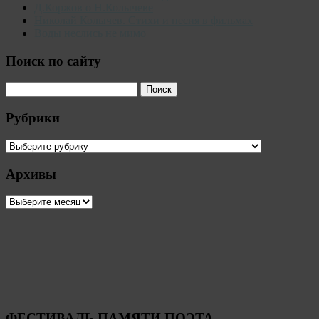
Д.Коржов о Н.Колычеве
Николай Колычев. Стихи и песня в фильмах
Воды неслись не мимо
Поиск по сайту
Рубрики
Рубрики
Архивы
Архивы
ФЕСТИВАЛЬ ПАМЯТИ ПОЭТА