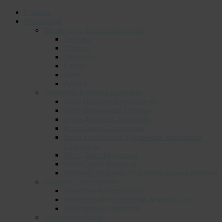
Главная
Фотоархив
Из личного фотоархива поэта
Детство
Юность
Лувеньга
Семья
Дача
Друзья
Портреты Николая Колычева
Фото Валерия Виноградова
Фото Владимира Зяблова
Фото Дмитрия Лоскутова
Фото Ольги Потаповой
Фото и портреты, сделанные Анатолием
Сергиенко
Фото Льва Федосеева
Фото Олега Филонок
Николай Колычев. Портреты разных авторов
Встречи с читателями
Моменты выступлений
Юбилейный творческий вечер (55 лет)
Благодарные читатели
Творческие связи