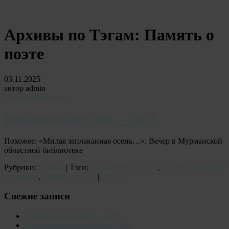
Архивы по Тэгам:
Память о
поэте
03.11.2025
автор admin
Нет комментариев
Колычевская осень — 2025.
Похожее: «Милая заплаканная осень…». Вечер в Мурманской
областной библиотеке
Рубрики:
Память
| Тэги:
Колычевская осень
,
Память о Николае
Колычеве
,
Память о поэте
|
Ссылка
Свежие записи
Колычевская осень — 2025.
Юбилейные колычевские дни