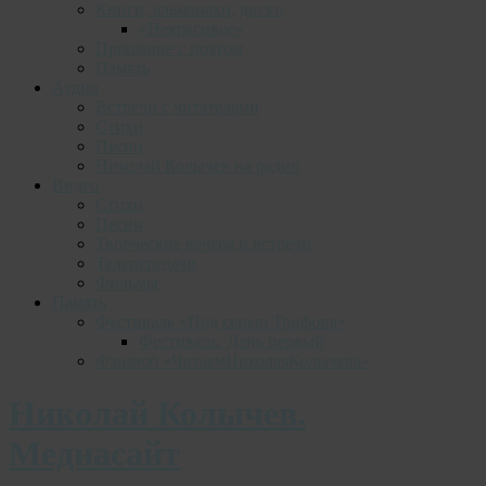
Книги, альманахи, диски
«Некрасивое»
Прощание с поэтом
Память
Аудио
Встречи с читателями
Стихи
Песни
Николай Колычев на радио
Видео
Стихи
Песни
Творческие вечера и встречи
Телепередачи
Фильмы
Память
Фестиваль «Под сенью Трифона»
Фестиваль. День первый
Фэшмоб «ЧитаемНиколаяКолычева»
Николай Колычев.
Медиасайт