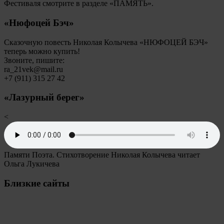
Фестиваля смотрите в разделе «ПАМЯТЬ».
«Нюфоцей Бэч»
Сказочную повесть Николая Колычева «НЮФОЦЕЙ БЭЧ»
теперь можно купить!
Звоните, пишите:
ra_21vek@mail.ru
+7 (911) 315 27 42
«Лазурный берег»
<
Памяти Поэта. Стихотворение Николая Колычева читает
Ольга Лукичева
Близкие сайты