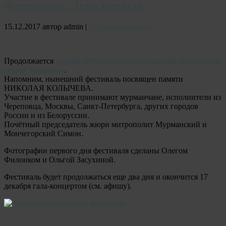
Фестиваль. День первый
15.12.2017 автор admin |
Нет комментариев
Продолжается
третий Фестиваль православной песни «Под
сенью Трифона»
.
Напомним, нынешний фестиваль посвящен памяти
НИКОЛАЯ КОЛЫЧЕВА.
Участие в фестивале принимают мурманчане, исполнители из
Череповца, Москвы, Санкт-Петербурга, других городов
России и из Белоруссии.
Почётный председатель жюри митрополит Мурманский и
Мончегорский Симон.
Фотографии первого дня фестиваля сделаны Олегом
Филонком и Ольгой Засухиной.
Фестиваль будет продолжаться еще два дня и окончится 17
декабря гала-концертом (см. афишу).