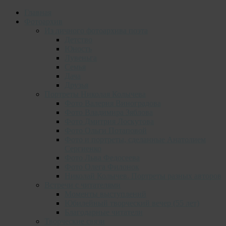
Главная
Фотоархив
Из личного фотоархива поэта
Детство
Юность
Лувеньга
Семья
Дача
Друзья
Портреты Николая Колычева
Фото Валерия Виноградова
Фото Владимира Зяблова
Фото Дмитрия Лоскутова
Фото Ольги Потаповой
Фото и портреты, сделанные Анатолием
Сергиенко
Фото Льва Федосеева
Фото Олега Филонок
Николай Колычев. Портреты разных авторов
Встречи с читателями
Моменты выступлений
Юбилейный творческий вечер (55 лет)
Благодарные читатели
Творческие связи