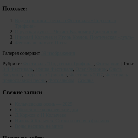
Похожее:
Видеохроники Третьего Фестиваля «Под сенью
Трифона»
О русская душа… Читает Владимир Дяденистов
Николай Колычев и Игорь Козлов. Поэтическая «дуэль»
Фестиваль памяти Поэта
Галерея содержит
39 изображения
Рубрики:
Фестиваль "Под сенью Трифона"
,
Фотоархив
| Тэги:
3-й Фестиваль
,
афиша Фестиваля
,
Олег Филонок
,
Ольга
Засухина
,
Под сенью Трифона
,
Фестиваль 2017
,
Фестиваль
православной песни
,
Фотоальбом
|
Ссылка
Свежие записи
Колычевская осень — 2025.
Юбилейные колычевские дни
Д.Коржов о Н.Колычеве
Николай Колычев. Стихи и песня в фильмах
Воды неслись не мимо