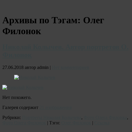
Архивы по Тэгам:
Олег
Филонок
Николай Колычев. Автор портретов О.
Филонок
27.06.2018 автор admin |
Нет комментариев
Нет похожего.
Галерея содержит
21 изображения
Рубрики:
Портреты Николая Колычева
,
Фото Олега Филонка
,
Фото Олега Филонок
| Тэги:
Олег Филонок
|
Ссылка