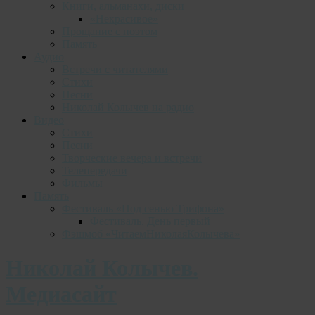
Книги, альманахи, диски
«Некрасивое»
Прощание с поэтом
Память
Аудио
Встречи с читателями
Стихи
Песни
Николай Колычев на радио
Видео
Стихи
Песни
Творческие вечера и встречи
Телепередачи
Фильмы
Память
Фестиваль «Под сенью Трифона»
Фестиваль. День первый
Фэшмоб «ЧитаемНиколаяКолычева»
Николай Колычев.
Медиасайт