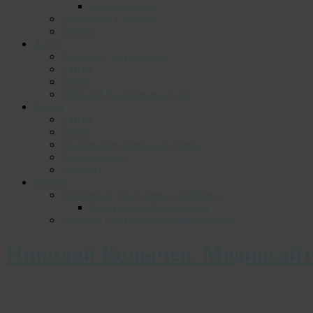
«Некрасивое»
Прощание с поэтом
Память
Аудио
Встречи с читателями
Стихи
Песни
Николай Колычев на радио
Видео
Стихи
Песни
Творческие вечера и встречи
Телепередачи
Фильмы
Память
Фестиваль «Под сенью Трифона»
Фестиваль. День первый
Фэшмоб «ЧитаемНиколаяКолычева»
Николай Колычев. Медиасайт