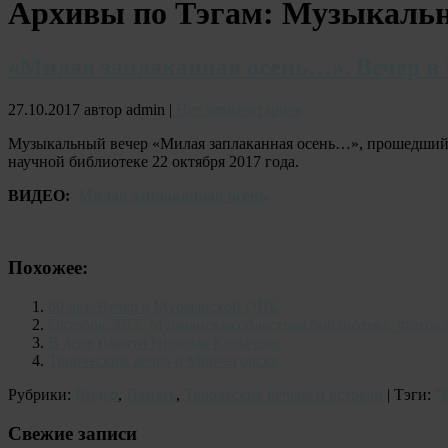
Архивы по Тэгам:
Музыкальн
«Милая заплаканная осень…». Вечер в
27.10.2017 автор admin |
Нет комментариев
Музыкальный вечер «Милая заплаканная осень…», прошедший 2
научной библиотеке 22 октября 2017 года.
ВИДЕО:
Милая заплаканная осень
Похожее:
60 лет. Вечер в Мурманской ОНБ.
Октябрь 2017. Мурманская областная библиотека. Фотоал
В день памяти Николая Колычева
Творческий вечер в Мончегорске
Рубрики:
Видео
,
Память
,
Творческие вечера и встречи
| Тэги:
"
Свежие записи