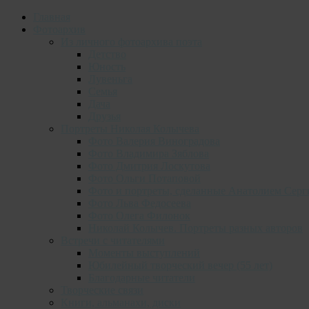
Главная
Фотоархив
Из личного фотоархива поэта
Детство
Юность
Лувеньга
Семья
Дача
Друзья
Портреты Николая Колычева
Фото Валерия Виноградова
Фото Владимира Зяблова
Фото Дмитрия Лоскутова
Фото Ольги Потаповой
Фото и портреты, сделанные Анатолием Серг
Фото Льва Федосеева
Фото Олега Филонок
Николай Колычев. Портреты разных авторов
Встречи с читателями
Моменты выступлений
Юбилейный творческий вечер (55 лет)
Благодарные читатели
Творческие связи
Книги, альманахи, диски