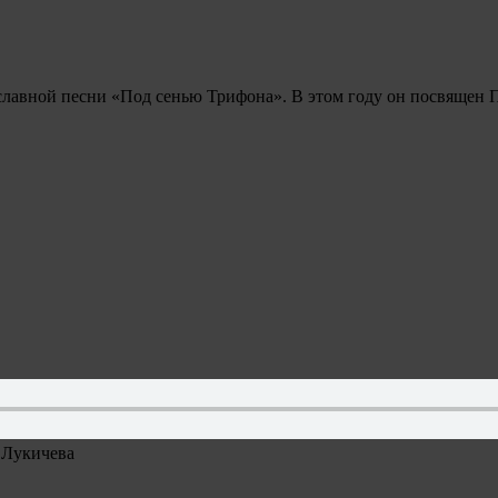
авославной песни «Под сенью Трифона». В этом году он пос
 Лукичева