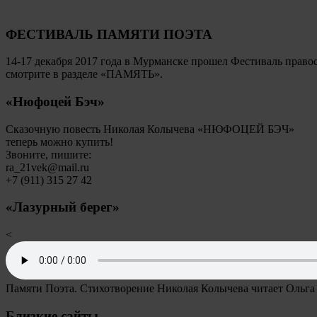
ФЕСТИВАЛЬ ПАМЯТИ ПОЭТА
14-17 декабря 2017 года в Мурманске прошел Фестиваль пр
смотрите в разделе «ПАМЯТЬ».
«Нюфоцей Бэч»
Сказочную повесть Николая Колычева «НЮФОЦЕЙ БЭЧ»
теперь можно купить!
Звоните, пишите:
ra_21vek@mail.ru
+7 (911) 315 27 42
«Лазурный берег»
<
Памяти Поэта. Стихотворение Николая Колычева читает Ольга
Близкие сайты