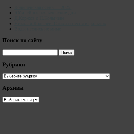
Колычевская осень — 2025.
Юбилейные колычевские дни
Д.Коржов о Н.Колычеве
Николай Колычев. Стихи и песня в фильмах
Воды неслись не мимо
Поиск по сайту
Рубрики
Рубрики
Архивы
Архивы