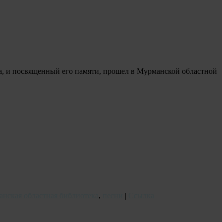
а, и посвященный его памяти, прошел в Мурманской областной
нская областная библиотека
,
песни
|
Ссылка