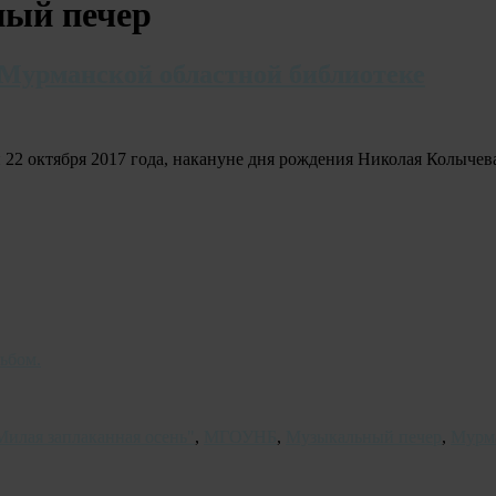
ый печер
 Мурманской областной библиотеке
2 октября 2017 года, накануне дня рождения Николая Колычев
ьбом.
Милая заплаканная осень"
,
МГОУНБ
,
Музыкальный печер
,
Мурма