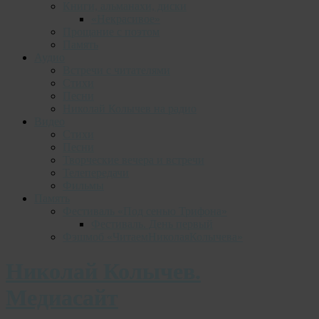
Книги, альманахи, диски
«Некрасивое»
Прощание с поэтом
Память
Аудио
Встречи с читателями
Стихи
Песни
Николай Колычев на радио
Видео
Стихи
Песни
Творческие вечера и встречи
Телепередачи
Фильмы
Память
Фестиваль «Под сенью Трифона»
Фестиваль. День первый
Фэшмоб «ЧитаемНиколаяКолычева»
Николай Колычев.
Медиасайт