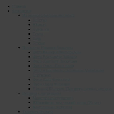
Главная
Фотоархив
Из личного фотоархива поэта
Детство
Юность
Лувеньга
Семья
Дача
Друзья
Портреты Николая Колычева
Фото Валерия Виноградова
Фото Владимира Зяблова
Фото Дмитрия Лоскутова
Фото Ольги Потаповой
Фото и портреты, сделанные Анатолием
Сергиенко
Фото Льва Федосеева
Фото Олега Филонок
Николай Колычев. Портреты разных авторов
Встречи с читателями
Моменты выступлений
Юбилейный творческий вечер (55 лет)
Благодарные читатели
Творческие связи