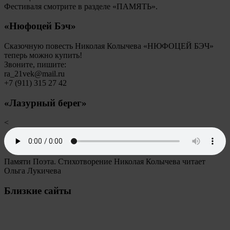
Фестиваля смотрите в разделе «ПАМЯТЬ».
«Нюфоцей Бэч»
Сказочную повесть Николая Колычева «НЮФОЦЕЙ БЭЧ»
теперь можно купить!
Звоните, пишите:
ra_21vek@mail.ru
+7 (911) 315 27 42
«Лазурный берег»
<
Памяти Поэта. Стихотворение Николая Колычева читает
Ольга Лукичева
Близкие сайты