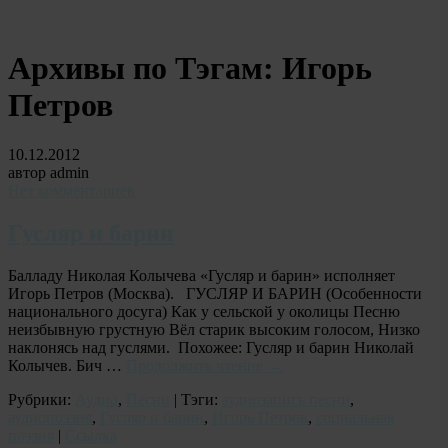
Архивы по Тэгам:
Игорь
Петров
10.12.2012
автор admin
Нет комментариев
Гусляр и барин
Балладу Николая Колычева «Гусляр и барин» исполняет
Игорь Петров (Москва). ГУСЛЯР И БАРИН (Особенности
национального досуга) Как у сельской у околицы Песню
неизбывную грустную Вёл старик высоким голосом, Низко
наклонясь над гуслями. Похожее: Гусляр и барин Николай
Колычев. Бич …
Продолжить чтение
→
Рубрики:
Аудио
,
Песни
| Тэги:
аудиозапись песни
,
аудиопоэзия
,
Гусляр и барин
,
Игорь Петров
,
социальная
поэзия
|
Ссылка