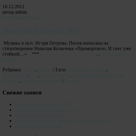
10.12.2012
автор admin
Нет комментариев
Николай Колычев. Бич
Музыка и исп. Игоря Петрова. Песня написана на
стихотворение Николая Колычева «Приморозило. И снег уже
стойкий…» *** …
Продолжить
чтение
→
Рубрики:
Аудио
,
Песни
| Тэги:
аудиозапись песни
,
аудиопоэзия
,
Бич
,
Игорь Петров
,
Приморозило и снег уже
стойкий
,
социальная поэзия
|
Ссылка
Свежие записи
Колычевская осень — 2025.
Юбилейные колычевские дни
Д.Коржов о Н.Колычеве
Николай Колычев. Стихи и песня в фильмах
Воды неслись не мимо