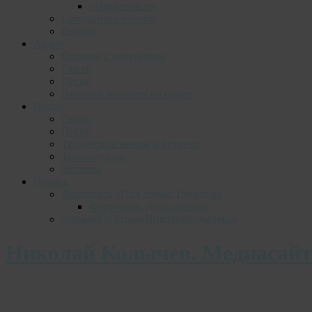
«Некрасивое»
Прощание с поэтом
Память
Аудио
Встречи с читателями
Стихи
Песни
Николай Колычев на радио
Видео
Стихи
Песни
Творческие вечера и встречи
Телепередачи
Фильмы
Память
Фестиваль «Под сенью Трифона»
Фестиваль. День первый
Фэшмоб «ЧитаемНиколаяКолычева»
Николай Колычев. Медиасайт