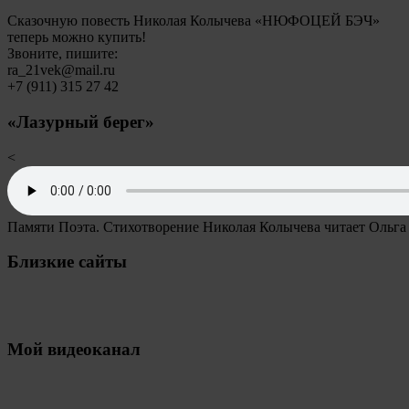
Сказочную повесть Николая Колычева «НЮФОЦЕЙ БЭЧ»
теперь можно купить!
Звоните, пишите:
ra_21vek@mail.ru
+7 (911) 315 27 42
«Лазурный берег»
<
Памяти Поэта. Стихотворение Николая Колычева читает Ольга
Близкие сайты
Мой видеоканал