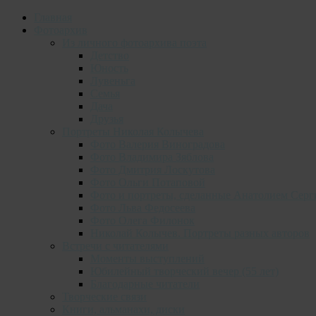
Главная
Фотоархив
Из личного фотоархива поэта
Детство
Юность
Лувеньга
Семья
Дача
Друзья
Портреты Николая Колычева
Фото Валерия Виноградова
Фото Владимира Зяблова
Фото Дмитрия Лоскутова
Фото Ольги Потаповой
Фото и портреты, сделанные Анатолием Серг
Фото Льва Федосеева
Фото Олега Филонок
Николай Колычев. Портреты разных авторов
Встречи с читателями
Моменты выступлений
Юбилейный творческий вечер (55 лет)
Благодарные читатели
Творческие связи
Книги, альманахи, диски