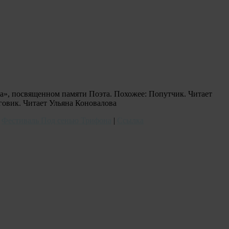
а», посвященном памяти Поэта. Похожее: Попутчик. Читает
овик. Читает Ульяна Коновалова
,
Фестиваль Под сенью Трифона
|
Ссылка