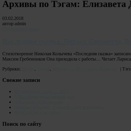
Архивы по Тэгам:
Елизавета 
03.02.2018
автор admin
Нет комментариев
Последняя сказка. Читает Елизавета Д
Стихотворение Николая Колычева «Последняя сказка» записан
Максим Гребенников Она приходила с работы… Читает Лариса 
Рубрики:
Видео
,
Стихи
,
Фестиваль "Под сенью Трифона"
| Тэг
Свежие записи
Колычевская осень — 2025.
Юбилейные колычевские дни
Д.Коржов о Н.Колычеве
Николай Колычев. Стихи и песня в фильмах
Воды неслись не мимо
Поиск по сайту