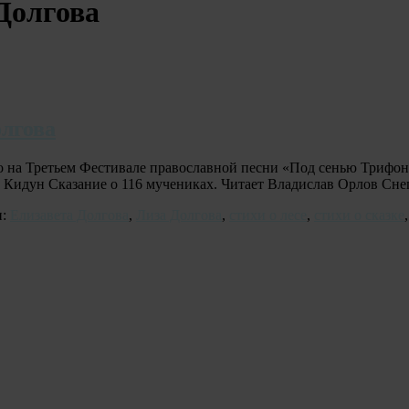
Долгова
олгова
о на Третьем Фестивале православной песни «Под сенью Трифон
Кидун Сказание о 116 мучениках. Читает Владислав Орлов Снег
и:
Елизавета Долгова
,
Лиза Долгова
,
стихи о лесе
,
стихи о сказке