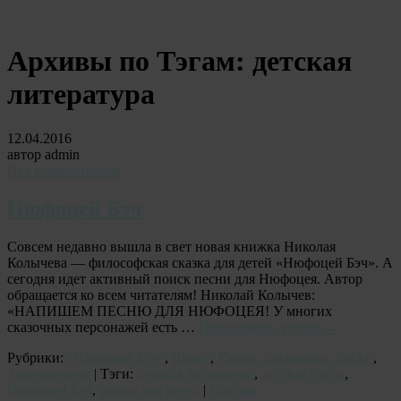
Архивы по Тэгам:
детская
литература
12.04.2016
автор admin
Нет комментариев
Нюфоцей Бэч
Совсем недавно вышла в свет новая книжка Николая
Колычева — философская сказка для детей «Нюфоцей Бэч». А
сегодня идет активный поиск песни для Нюфоцея. Автор
обращается ко всем читателям! Николай Колычев:
«НАПИШЕМ ПЕСНЮ ДЛЯ НЮФОЦЕЯ! У многих
сказочных персонажей есть …
Продолжить чтение
→
Рубрики:
"Нюфоцей Бэч"
,
Видео
,
Книги, альманахи, диски
,
Телепередачи
| Тэги:
детская литература
,
детская проза
,
Нюфоцей Бэч
,
сказка для детей
|
Ссылка