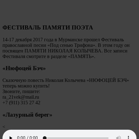
ФЕСТИВАЛЬ ПАМЯТИ ПОЭТА
14-17 декабря 2017 года в Мурманске прошел Фестиваль
православной песни «Под сенью Трифона». В этом году он
посвящен ПАМЯТИ НИКОЛАЯ КОЛЫЧЕВА. Все записи
Фестиваля смотрите в разделе «ПАМЯТЬ».
«Нюфоцей Бэч»
Сказочную повесть Николая Колычева «НЮФОЦЕЙ БЭЧ»
теперь можно купить!
Звоните, пишите:
ra_21vek@mail.ru
+7 (911) 315 27 42
«Лазурный берег»
<