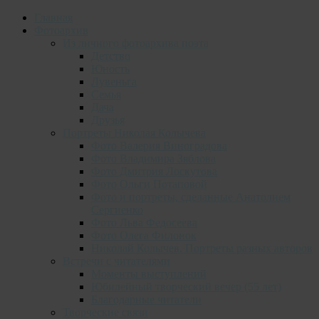
Главная
Фотоархив
Из личного фотоархива поэта
Детство
Юность
Лувеньга
Семья
Дача
Друзья
Портреты Николая Колычева
Фото Валерия Виноградова
Фото Владимира Зяблова
Фото Дмитрия Лоскутова
Фото Ольги Потаповой
Фото и портреты, сделанные Анатолием
Сергиенко
Фото Льва Федосеева
Фото Олега Филонок
Николай Колычев. Портреты разных авторов
Встречи с читателями
Моменты выступлений
Юбилейный творческий вечер (55 лет)
Благодарные читатели
Творческие связи