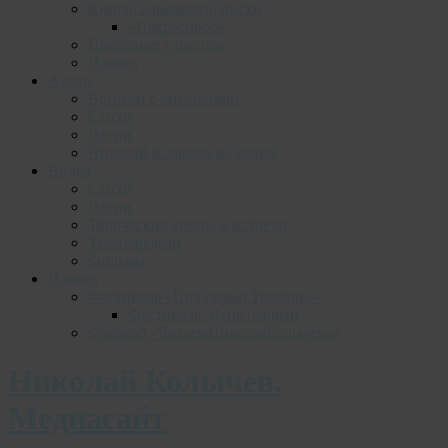
Книги, альманахи, диски
«Некрасивое»
Прощание с поэтом
Память
Аудио
Встречи с читателями
Стихи
Песни
Николай Колычев на радио
Видео
Стихи
Песни
Творческие вечера и встречи
Телепередачи
Фильмы
Память
Фестиваль «Под сенью Трифона»
Фестиваль. День первый
Фэшмоб «ЧитаемНиколаяКолычева»
Николай Колычев.
Медиасайт