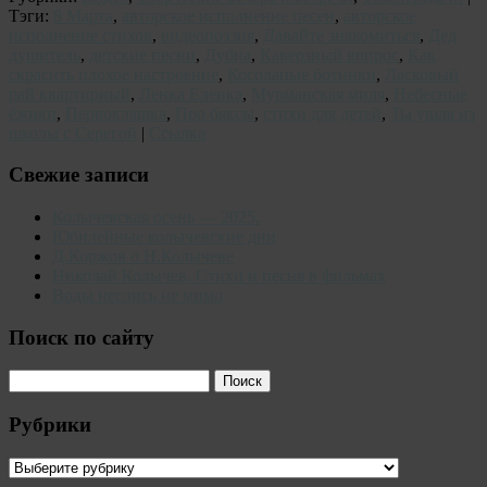
Тэги:
8 Марта
,
авторское исполнение песен
,
авторское
исполнение стихов
,
видеопоэзия
,
Давайте знакомиться
,
Дед
душитель
,
детские песни
,
Дубна
,
Каверзный вопрос
,
Как
скрасить плохое настроение
,
Косолапые ботинки
,
Ласковый
рай квартирный
,
Ленка Еленка
,
Мурманская миля
,
Небесные
ёжики
,
Первоклашка
,
Про бяксы
,
стихи для детей
,
Ты ушла из
школы с Серегой
|
Ссылка
Свежие записи
Колычевская осень — 2025.
Юбилейные колычевские дни
Д.Коржов о Н.Колычеве
Николай Колычев. Стихи и песня в фильмах
Воды неслись не мимо
Поиск по сайту
Рубрики
Рубрики