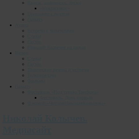
Книги, альманахи, диски
«Некрасивое»
Прощание с поэтом
Память
Аудио
Встречи с читателями
Стихи
Песни
Николай Колычев на радио
Видео
Стихи
Песни
Творческие вечера и встречи
Телепередачи
Фильмы
Память
Фестиваль «Под сенью Трифона»
Фестиваль. День первый
Фэшмоб «ЧитаемНиколаяКолычева»
Николай Колычев.
Медиасайт