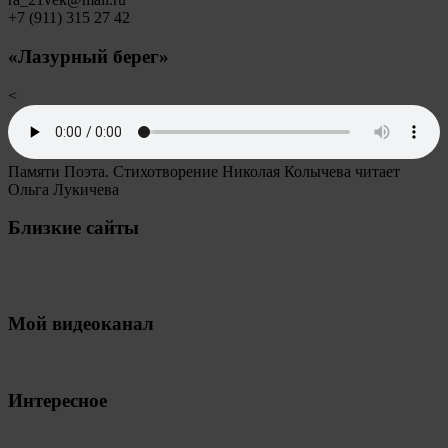
+7 (911) 315 27 42
«Лазурный берег»
<
Памяти Поэта. Стихотворение Николая Колычева читает
Ольга Лукичева
Близкие сайты
Мой видеоканал
Интересное