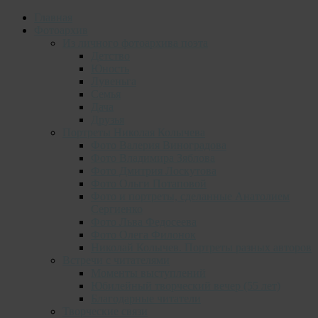
Главная
Фотоархив
Из личного фотоархива поэта
Детство
Юность
Лувеньга
Семья
Дача
Друзья
Портреты Николая Колычева
Фото Валерия Виноградова
Фото Владимира Зяблова
Фото Дмитрия Лоскутова
Фото Ольги Потаповой
Фото и портреты, сделанные Анатолием
Сергиенко
Фото Льва Федосеева
Фото Олега Филонок
Николай Колычев. Портреты разных авторов
Встречи с читателями
Моменты выступлений
Юбилейный творческий вечер (55 лет)
Благодарные читатели
Творческие связи