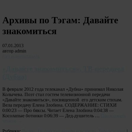
Архивы по Тэгам:
Давайте
знакомиться
07.01.2013
автор admin
Нет комментариев
«Давайте знакомиться». ТВ-передача
(Дубна)
В феврале 2012 года телеканал «Дубна» принимал Николая
Колычева. Поэт стал гостем телевизионной передачи
«Давайте знакомиться», посвященной его детским стихам.
Вела передачу Елена Злобина. СОДЕРЖАНИЕ: СТИХИ
0:00:23 — Про бяксы. Читает Елена Злобина 0:04:38 —
Косолапые ботинки 0:06:39 — Дед-душитель …
Продолжить
чтение
→
Рубрики:
Видео
,
Творческие вечера и встречи
,
Телепередачи
|