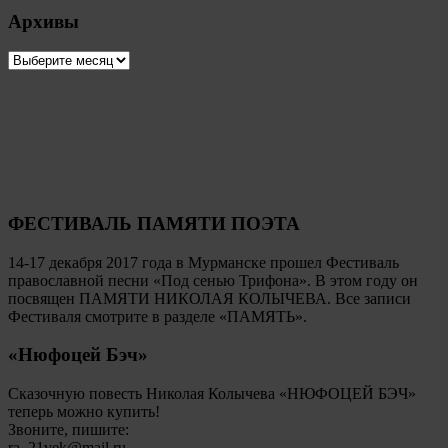
Архивы
Архивы
ФЕСТИВАЛЬ ПАМЯТИ ПОЭТА
14-17 декабря 2017 года в Мурманске прошел Фестиваль
православной песни «Под сенью Трифона». В этом году он
посвящен ПАМЯТИ НИКОЛАЯ КОЛЫЧЕВА. Все записи
Фестиваля смотрите в разделе «ПАМЯТЬ».
«Нюфоцей Бэч»
Сказочную повесть Николая Колычева «НЮФОЦЕЙ БЭЧ»
теперь можно купить!
Звоните, пишите:
ra_21vek@mail.ru