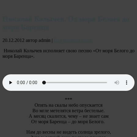
Николай Колычев. От моря Белого до
моря Баренца
20.12.2012
автор admin
|
Нет комментариев
Николай Колычев исполняет свою песню «От моря Белого до
моря Баренца».
***
Опять на скалы небо опускается
Во мгле метелятся ветра бестелые.
А месяц скалится, чему – не знает сам
От моря Баренца – до моря Белого.
Нам до весны не видеть солнца зрелого,