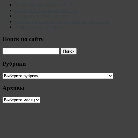
Колычевская осень — 2025.
Юбилейные колычевские дни
Д.Коржов о Н.Колычеве
Николай Колычев. Стихи и песня в фильмах
Воды неслись не мимо
Поиск по сайту
Рубрики
Рубрики
Архивы
Архивы