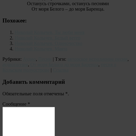
Останусь строчками, останусь песнями
От моря Белого – до моря Баренца.
Похожее:
Николай Колычев. Ты люби меня
Николай Колычев. Белый ветер
Николай Колычев. Одиночество
Николай Колычев. Маята
Рубрики:
Аудио
,
Песни
| Тэги:
авторское исполнение песни
,
аудиопоэзия
,
От моря Белого до моря Баренца
,
песня о
Кольском полуострове
|
Ссылка
Добавить комментарий
Обязательные поля отмечены
*
.
Сообщение
*