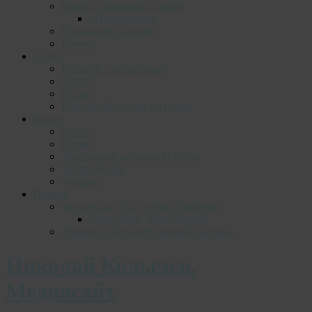
Книги, альманахи, диски
«Некрасивое»
Прощание с поэтом
Память
Аудио
Встречи с читателями
Стихи
Песни
Николай Колычев на радио
Видео
Стихи
Песни
Творческие вечера и встречи
Телепередачи
Фильмы
Память
Фестиваль «Под сенью Трифона»
Фестиваль. День первый
Фэшмоб «ЧитаемНиколаяКолычева»
Николай Колычев.
Медиасайт