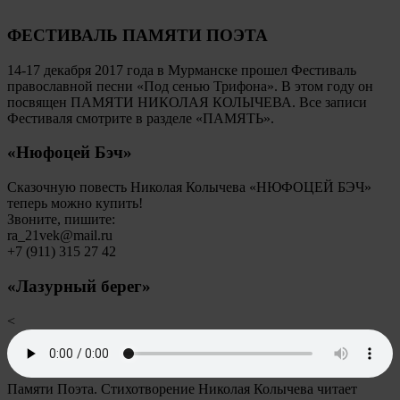
ФЕСТИВАЛЬ ПАМЯТИ ПОЭТА
14-17 декабря 2017 года в Мурманске прошел Фестиваль
православной песни «Под сенью Трифона». В этом году он
посвящен ПАМЯТИ НИКОЛАЯ КОЛЫЧЕВА. Все записи
Фестиваля смотрите в разделе «ПАМЯТЬ».
«Нюфоцей Бэч»
Сказочную повесть Николая Колычева «НЮФОЦЕЙ БЭЧ»
теперь можно купить!
Звоните, пишите:
ra_21vek@mail.ru
+7 (911) 315 27 42
«Лазурный берег»
<
Памяти Поэта. Стихотворение Николая Колычева читает