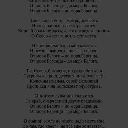
Зато и летний день полгода тянется.
От моря Баренца – до моря Белого,
От моря Белого – до моря Баренца.
Такая вот и есть – моя родная весь
Но от родного разве отрекаются.
Видней большое здесь, а вся посредственность
О Север – серая, дотла стирается.
И свет кончается, и мир качается
И все вращается, сливаясь в целое.
От моря Белого – до моря Баренца,
От моря Баренца – до моря Белого.
Ты, Север, бил меня, но разлюбил ли я
Сугробы – в рост, деревья низкорослые?..
Колючим именем, своей фамилией
Прописан я на Кольском полуострове.
И потому душа моя хватается
За край, очерченный двумя пределами
От моря Белого – до моря Баренца,
От моря Баренца – до моря Белого.
В родной земле не много надо места мне
Но там, где крест – не все еще кончается…