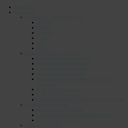
Главная
Фотоархив
Из личного фотоархива поэта
Детство
Юность
Лувеньга
Семья
Дача
Друзья
Портреты Николая Колычева
Фото Валерия Виноградова
Фото Владимира Зяблова
Фото Дмитрия Лоскутова
Фото Ольги Потаповой
Фото и портреты, сделанные Анатолием
Сергиенко
Фото Льва Федосеева
Фото Олега Филонок
Николай Колычев. Портреты разных авторов
Встречи с читателями
Моменты выступлений
Юбилейный творческий вечер (55 лет)
Благодарные читатели
Творческие связи